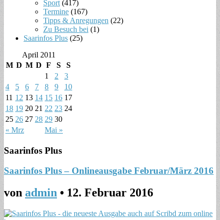
Sport
(417)
Termine
(167)
Tipps & Anregungen
(22)
Zu Besuch bei
(1)
Saarinfos Plus
(25)
April 2011
M
D
M
D
F
S
S
1
2
3
4
5
6
7
8
9
10
11
12
13
14
15
16
17
18
19
20
21
22
23
24
25
26
27
28
29
30
« Mrz
Mai »
Saarinfos Plus
Saarinfos Plus – Onlineausgabe Februar/März 2016
von
admin
•
12. Februar 2016