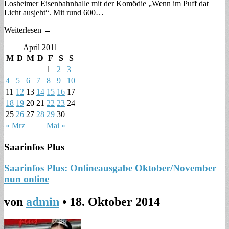
Losheimer Eisenbahnhalle mit der Komödie „Wenn im Puff dat
Licht ausjeht“. Mit rund 600…
Weiterlesen →
April 2011
M
D
M
D
F
S
S
1
2
3
4
5
6
7
8
9
10
11
12
13
14
15
16
17
18
19
20
21
22
23
24
25
26
27
28
29
30
« Mrz
Mai »
Saarinfos Plus
Saarinfos Plus: Onlineausgabe Oktober/November
nun online
von
admin
•
18. Oktober 2014