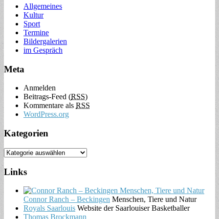
Allgemeines
Kultur
Sport
Termine
Bildergalerien
im Gespräch
Meta
Anmelden
Beitrags-Feed (
RSS
)
Kommentare als
RSS
WordPress.org
Kategorien
Links
Connor Ranch – Beckingen
Menschen, Tiere und Natur
Royals Saarlouis
Website der Saarlouiser Basketballer
Thomas Brockmann