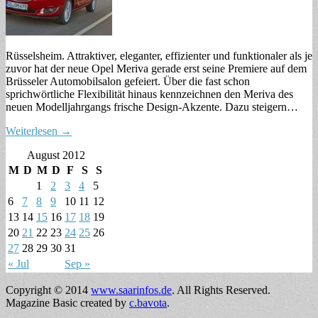
Rüsselsheim. Attraktiver, eleganter, effizienter und funktionaler als je
zuvor hat der neue Opel Meriva gerade erst seine Premiere auf dem
Brüsseler Automobilsalon gefeiert. Über die fast schon
sprichwörtliche Flexibilität hinaus kennzeichnen den Meriva des
neuen Modelljahrgangs frische Design-Akzente. Dazu steigern…
Weiterlesen →
August 2012
M
D
M
D
F
S
S
1
2
3
4
5
6
7
8
9
10
11
12
13
14
15
16
17
18
19
20
21
22
23
24
25
26
27
28
29
30
31
« Jul
Sep »
Copyright © 2014
www.saarinfos.de
. All Rights Reserved.
Magazine Basic created by
c.bavota
.