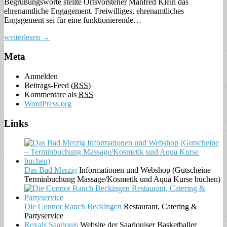
Begrüßungsworte stellte Ortsvorsteher Manfred Klein das
ehrenamtliche Engagement. Freiwilliges, ehrenamtliches
Engagement sei für eine funktionierende…
weiterlesen →
Meta
Anmelden
Beitrags-Feed (
RSS
)
Kommentare als
RSS
WordPress.org
Links
Das Bad Merzig
Informationen und Webshop (Gutscheine –
Terminbuchung Massage/Kosmetik und Aqua Kurse buchen)
Die Connor Ranch Beckingen
Restaurant, Catering &
Partyservice
Royals Saarlouis
Website der Saarlouiser Basketballer