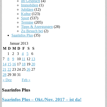
im Gespräch
(4)
Immobilien
(1)
Jubiläen
(12)
Kultur
(123)
Sport
(537)
Termine
(205)
Tipps & Anregungen
(28)
Zu Besuch bei
(2)
Saarinfos Plus
(35)
Januar 2013
M
D
M
D
F
S
S
1
2
3
4
5
6
7
8
9
10
11
12
13
14
15
16
17
18
19
20
21
22
23
24
25
26
27
28
29
30
31
« Dez
Feb »
Saarinfos Plus
Saarinfos Plus – Okt./Nov. 2017 – ist da!