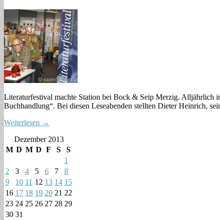
Literaturfestival machte Station bei Bock & Seip Merzig. Alljährlich
Buchhandlung“. Bei diesen Leseabenden stellten Dieter Heinrich, se
Weiterlesen →
Dezember 2013
M
D
M
D
F
S
S
1
2
3
4
5
6
7
8
9
10
11
12
13
14
15
16
17
18
19
20
21
22
23
24
25
26
27
28
29
30
31