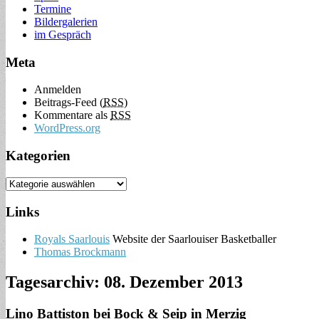
Termine
Bildergalerien
im Gespräch
Meta
Anmelden
Beitrags-Feed (
RSS
)
Kommentare als
RSS
WordPress.org
Kategorien
Links
Royals Saarlouis
Website der Saarlouiser Basketballer
Thomas Brockmann
Tagesarchiv:
08. Dezember 2013
Lino Battiston bei Bock & Seip in Merzig