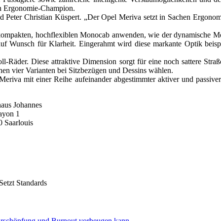
n Ergonomie-Champion.
and Peter Christian Küspert. „Der Opel Meriva setzt in Sachen Ergonomi
 kompakten, hochflexiblen Monocab anwenden, wie der dynamische Meriv
uf Wunsch für Klarheit. Eingerahmt wird diese markante Optik beisp
oll-Räder. Diese attraktive Dimension sorgt für eine noch sattere Str
chen vier Varianten bei Sitzbezügen und Dessins wählen.
 Meriva mit einer Reihe aufeinander abgestimmter aktiver und passiv
hannes
n 1
ouis
Setzt Standards
 Erschöpfung und Burnout vorbeugen kann.