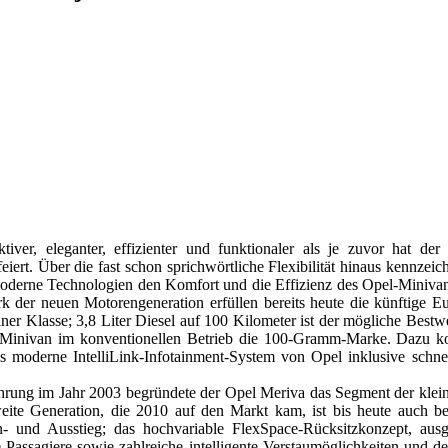
ktiver, eleganter, effizienter und funktionaler als je zuvor hat 
eiert. Über die fast schon sprichwörtliche Flexibilität hinaus kennze
oderne Technologien den Komfort und die Effizienz des Opel-Minivan
 der neuen Motorengeneration erfüllen bereits heute die künftige Eur
seiner Klasse; 3,8 Liter Diesel auf 100 Kilometer ist der mögliche Be
r Minivan im konventionellen Betrieb die 100-Gramm-Marke. Dazu ko
as moderne IntelliLink-Infotainment-System von Opel inklusive schne
hrung im Jahr 2003 begründete der Opel Meriva das Segment der klei
zweite Generation, die 2010 auf den Markt kam, ist bis heute auch 
n- und Ausstieg; das hochvariable FlexSpace-Rücksitzkonzept, ausg
le Passagiere sowie zahlreiche intelligente Verstaumöglichkeiten und d