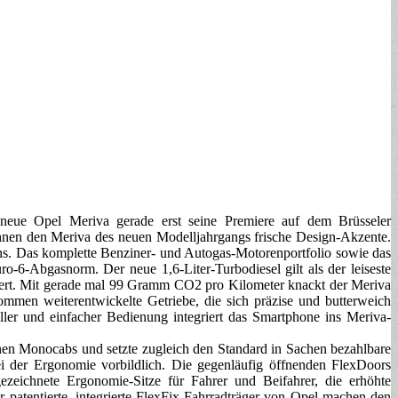
der neue Opel Meriva gerade erst seine Premiere auf dem Brüsseler
ichnen den Meriva des neuen Modelljahrgangs frische Design-Akzente.
s. Das komplette Benziner- und Autogas-Motorenportfolio sowie das
o-6-Abgasnorm. Der neue 1,6‑Liter-Turbodiesel gilt als der leiseste
stwert. Mit gerade mal 99 Gramm CO2 pro Kilometer knackt der Meriva
mmen weiterentwickelte Getriebe, die sich präzise und butterweich
ller und einfacher Bedienung integriert das Smartphone ins Meriva-
nen Monocabs und setzte zugleich den Standard in Sachen bezahlbare
bei der Ergonomie vorbildlich. Die gegenläufig öffnenden FlexDoors
ezeichnete Ergonomie-Sitze für Fahrer und Beifahrer, die erhöhte
er patentierte, integrierte FlexFix-Fahrradträger von Opel machen den