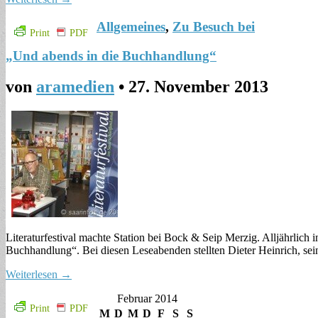
Allgemeines
,
Zu Besuch bei
Print
PDF
„Und abends in die Buchhandlung“
von
aramedien
•
27. November 2013
Literaturfestival machte Station bei Bock & Seip Merzig. Alljährlich
Buchhandlung“. Bei diesen Leseabenden stellten Dieter Heinrich, se
Weiterlesen →
Februar 2014
Print
PDF
M
D
M
D
F
S
S