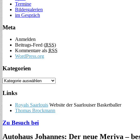
Termine
Bildergalerien
im Gespräch
Meta
Anmelden
Beitrags-Feed (
RSS
)
Kommentare als
RSS
WordPress.org
Kategorien
Links
Royals Saarlouis
Website der Saarlouiser Basketballer
Thomas Brockmann
Zu Besuch bei
Autohaus Johannes: Der neue Meriva – bess