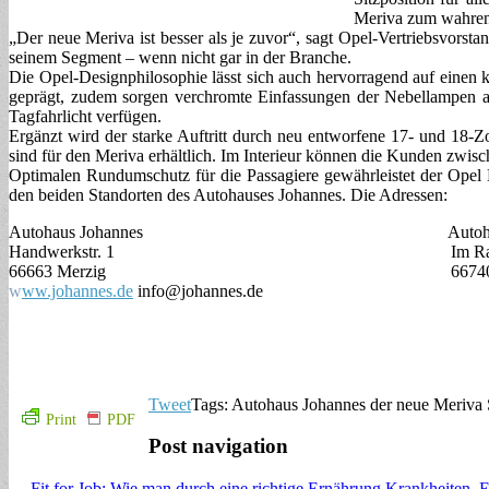
Meriva zum wahre
„Der neue Meriva ist besser als je zuvor“, sagt Opel-Vertriebsvorst
seinem Segment – wenn nicht gar in der Branche.
Die Opel-Designphilosophie lässt sich auch hervorragend auf einen
geprägt, zudem sorgen verchromte Einfassungen der Nebellampen a
Tagfahrlicht verfügen.
Ergänzt wird der starke Auftritt durch neu entworfene 17- und 18-Z
sind für den Meriva erhältlich. Im Interieur können die Kunden zwis
Optimalen Rundumschutz für die Passagiere gewährleistet der Opel
den beiden Standorten des Autohauses Johannes. Die Adressen:
Autohaus Johannes Autohaus Jo
Handwerkstr. 1 Im Rayo
66663 Merzig 66740 Saarl
w
ww.johannes.de
info@johannes.de
Tweet
Tags: Autohaus Johannes der neue Meriva 
Print
PDF
Post navigation
← Fit for Job: Wie man durch eine richtige Ernährung Krankheiten,