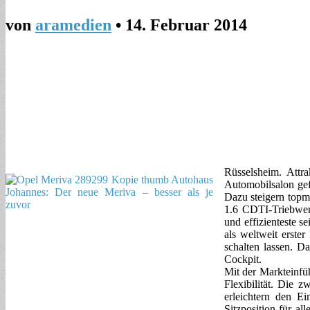
von
aramedien
•
14. Februar 2014
Rüsselsheim. Attra
Automobilsalon gef
Dazu steigern topm
1.6 CDTI-Triebwerk
und effizienteste 
als weltweit erste
schalten lassen. D
Cockpit.
Mit der Markteinfü
Flexibilität. Die 
erleichtern den Ei
Sitzposition für al