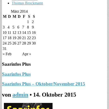
Thomas Brockmann
März 2014
M
D
M
D
F
S
S
1
2
3
4
5
6
7
8
9
10
11
12
13
14
15
16
17
18
19
20
21
22
23
24
25
26
27
28
29
30
31
« Feb
Apr »
Saarinfos Plus
Saarinfos Plus
Saarinfos Plus – Oktober/November 2015
von
admin
•
14. Oktober 2015