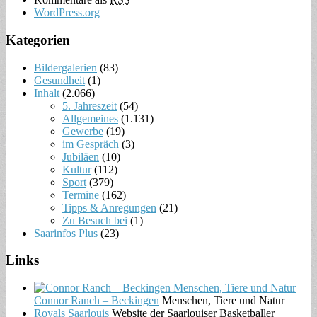
WordPress.org
Kategorien
Bildergalerien
(83)
Gesundheit
(1)
Inhalt
(2.066)
5. Jahreszeit
(54)
Allgemeines
(1.131)
Gewerbe
(19)
im Gespräch
(3)
Jubiläen
(10)
Kultur
(112)
Sport
(379)
Termine
(162)
Tipps & Anregungen
(21)
Zu Besuch bei
(1)
Saarinfos Plus
(23)
Links
Connor Ranch – Beckingen
Menschen, Tiere und Natur
Royals Saarlouis
Website der Saarlouiser Basketballer