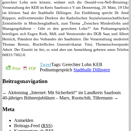
gerechter Lohn sein könnte, widmet sich die Oswald-von-Nell-Breuning-
Veranstaltung der KEB im Kreis Saarlouis e.V. am Donnerstag, 20. März, 19 Uhr
im kleinen Saal der Stadthalle Dillingen. Zur Einführung spricht Dr. Arnd
Küppers, stellvertretender Direktor der Katholischen Sozialwissenschaftlichen
Zentralstelle in Mönchengladbach, zum Thema „Zwischen Mindestlohn und
Managergehältern – Gibt es den gerechten Lohn?“ Am Podiumsgespräch
beteiligen sich Eugen Roth, MdL und Vorsitzender des DGB Saar, und Albert
Hettrich, Präsident des Verbandes der Saarhütten. Die Veranstaltung moderiert
Thomas Berenz, Bischöfliches Generalvikariat Trier, Themenschwerpunkt
Arbeit. Der Eintritt ist frei, es wird aber um Anmeldung gebeten unter Telefon
06831/7602-0.
Tweet
Tags: Gerechter Lohn KEB
Print
PDF
Podiumsgespräch
Stadthalle Dillingen
Beitragsnavigation
← Aktionstag „Internet: Mit Sicherheit!“ im Landkreis Saarlouis
40-jähriges Bühnenjubiläum – Marx, Rootschilt, Tillermann →
Meta
Anmelden
Beitrags-Feed (
RSS
)
Kommentare als
RSS