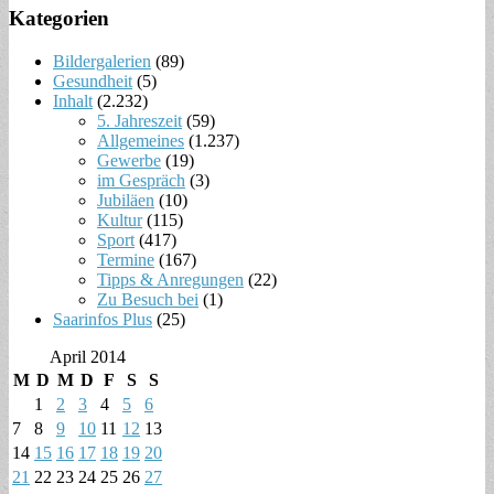
Kategorien
Bildergalerien
(89)
Gesundheit
(5)
Inhalt
(2.232)
5. Jahreszeit
(59)
Allgemeines
(1.237)
Gewerbe
(19)
im Gespräch
(3)
Jubiläen
(10)
Kultur
(115)
Sport
(417)
Termine
(167)
Tipps & Anregungen
(22)
Zu Besuch bei
(1)
Saarinfos Plus
(25)
April 2014
M
D
M
D
F
S
S
1
2
3
4
5
6
7
8
9
10
11
12
13
14
15
16
17
18
19
20
21
22
23
24
25
26
27