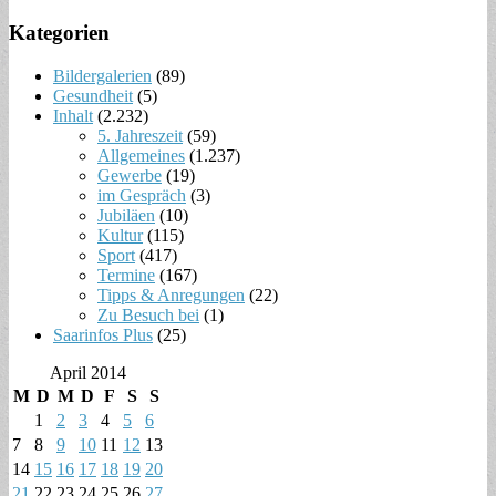
Kategorien
Bildergalerien
(89)
Gesundheit
(5)
Inhalt
(2.232)
5. Jahreszeit
(59)
Allgemeines
(1.237)
Gewerbe
(19)
im Gespräch
(3)
Jubiläen
(10)
Kultur
(115)
Sport
(417)
Termine
(167)
Tipps & Anregungen
(22)
Zu Besuch bei
(1)
Saarinfos Plus
(25)
April 2014
M
D
M
D
F
S
S
1
2
3
4
5
6
7
8
9
10
11
12
13
14
15
16
17
18
19
20
21
22
23
24
25
26
27