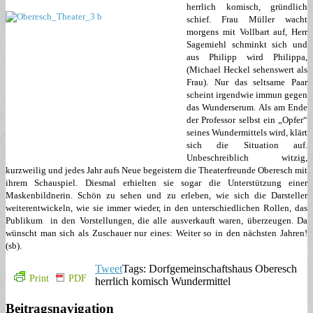
herrlich komisch, gründlich
schief. Frau Müller wacht
morgens mit Vollbart auf, Herr
Sagemiehl schminkt sich und
aus Philipp wird Philippa,
(Michael Heckel sehenswert als
Frau). Nur das seltsame Paar
scheint irgendwie immun gegen
das Wunderserum. Als am Ende
der Professor selbst ein „Opfer“
seines Wundermittels wird, klärt
sich die Situation auf.
Unbeschreiblich witzig,
kurzweilig und jedes Jahr aufs Neue begeistern die Theaterfreunde Oberesch mit
ihrem Schauspiel. Diesmal erhielten sie sogar die Unterstützung einer
Maskenbildnerin. Schön zu sehen und zu erleben, wie sich die Darsteller
weiterentwickeln, wie sie immer wieder, in den unterschiedlichen Rollen, das
Publikum in den Vorstellungen, die alle ausverkauft waren, überzeugen. Da
wünscht man sich als Zuschauer nur eines: Weiter so in den nächsten Jahren!
(sb).
Tweet
Tags: Dorfgemeinschaftshaus Oberesch
Print
PDF
herrlich komisch Wundermittel
Beitragsnavigation