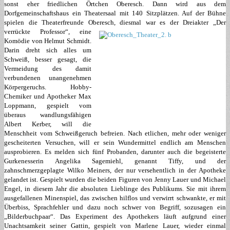
sonst eher friedlichen Örtchen Oberesch. Dann wird aus dem
Dorfgemeinschaftshaus ein Theatersaal mit 140 Sitzplätzen. Auf der Bühne
spielen die Theaterfreunde Oberesch, diesmal war es der Dreiakter „Der
verrückte Professor“, eine
Komödie von Helmut Schmidt.
Darin dreht sich alles um
Schweiß, besser gesagt, die
Vermeidung des damit
verbundenen unangenehmen
Körpergeruchs. Hobby-
Chemiker und Apotheker Max
Loppmann, gespielt vom
überaus wandlungsfähigen
Albert Kerber, will die
Menschheit vom Schweißgeruch befreien. Nach etlichen, mehr oder weniger
gescheiterten Versuchen, will er sein Wundermittel endlich am Menschen
ausprobieren. Es melden sich fünf Probanden, darunter auch die begeisterte
Gurkenesserin Angelika Sagemiehl, genannt Tiffy, und der
zahnschmerzgeplagte Wilko Meiners, der nur versehentlich in der Apotheke
gelandet ist. Gespielt wurden die beiden Figuren von Jenny Lauer und Michael
Engel, in diesem Jahr die absoluten Lieblinge des Publikums. Sie mit ihrem
ausgefallenen Minenspiel, das zwischen hilflos und verwirrt schwankte, er mit
Überbiss, Sprachfehler und dazu noch schwer von Begriff, sozusagen ein
„Bilderbuchpaar“. Das Experiment des Apothekers läuft aufgrund einer
Unachtsamkeit seiner Gattin, gespielt von Marlene Lauer,
wieder einmal