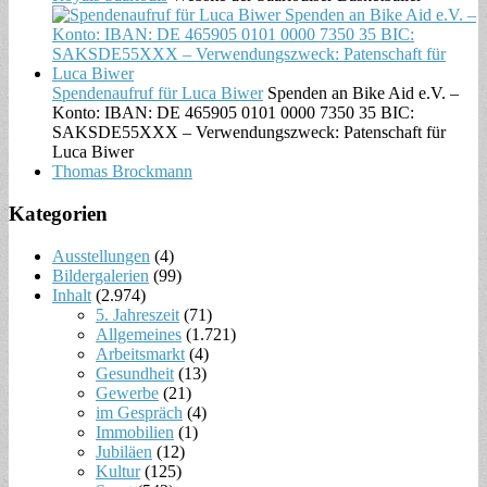
Spendenaufruf für Luca Biwer
Spenden an Bike Aid e.V. –
Konto: IBAN: DE 465905 0101 0000 7350 35 BIC:
SAKSDE55XXX – Verwendungszweck: Patenschaft für
Luca Biwer
Thomas Brockmann
Kategorien
Ausstellungen
(4)
Bildergalerien
(99)
Inhalt
(2.974)
5. Jahreszeit
(71)
Allgemeines
(1.721)
Arbeitsmarkt
(4)
Gesundheit
(13)
Gewerbe
(21)
im Gespräch
(4)
Immobilien
(1)
Jubiläen
(12)
Kultur
(125)