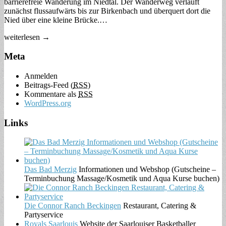
barrierefreie Wanderung im Niedtal. Der Wanderweg verläuft
zunächst flussaufwärts bis zur Birkenbach und überquert dort die
Nied über eine kleine Brücke.…
weiterlesen →
Meta
Anmelden
Beitrags-Feed (
RSS
)
Kommentare als
RSS
WordPress.org
Links
Das Bad Merzig
Informationen und Webshop (Gutscheine –
Terminbuchung Massage/Kosmetik und Aqua Kurse buchen)
Die Connor Ranch Beckingen
Restaurant, Catering &
Partyservice
Royals Saarlouis
Website der Saarlouiser Basketballer