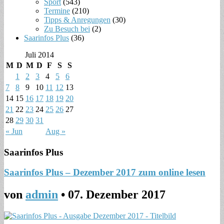
Sport
(543)
Termine
(210)
Tipps & Anregungen
(30)
Zu Besuch bei
(2)
Saarinfos Plus
(36)
Juli 2014
M
D
M
D
F
S
S
1
2
3
4
5
6
7
8
9
10
11
12
13
14
15
16
17
18
19
20
21
22
23
24
25
26
27
28
29
30
31
« Jun
Aug »
Saarinfos Plus
Saarinfos Plus – Dezember 2017 zum online lesen
von
admin
•
07. Dezember 2017