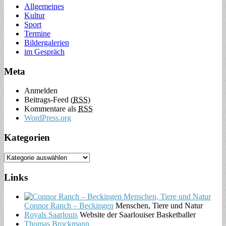
Allgemeines
Kultur
Sport
Termine
Bildergalerien
im Gespräch
Meta
Anmelden
Beitrags-Feed (
RSS
)
Kommentare als
RSS
WordPress.org
Kategorien
Links
Connor Ranch – Beckingen
Menschen, Tiere und Natur
Royals Saarlouis
Website der Saarlouiser Basketballer
Thomas Brockmann