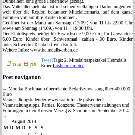
Dunkelheit, eine große Feuershow gezeigt.
Das Mittelalterspektakel ist mit seinen vielfältigen Darbietungen ein
weit über die Region bekannter Mittelaltermarkt, auf dem ganze
Familien voll auf ihre Kosten kommen.
Geöffnet ist der Markt am Samstag (13.09.) von 11 bis 22.00 Uhr
sowie am Sonntag (14.09.) von 11 – 19,00 Uhr.
Der Eintrittspreis beträgt für Erwachsene 9,00 Euro, für Gewandete
6,00 Euro. Kinder über „Schwertmaß“ zahlen 4,00 Euro, Kinder
unter Schwertmaß haben freien Eintritt.
Weitere Infos: www.heimdalls-erben.de
Tweet
Tags: 2. Mittelalterspektakel Heimdalls
Print
PDF
Erber
Losheim am See
Post navigation
← Monika Bachmann überreichte Bedarfszuweisung über 400.000
Euro
Veranstaltungskalender www.saarinfos.de präsentiert:
Veranstaltungstipps, Parties, Konzerte, Theaterveranstaltungen und
Führungen in den Kreisen Merzig & Saarlouis im September 2014
→
August 2014
M
D
M
D
F
S
S
1
2
3