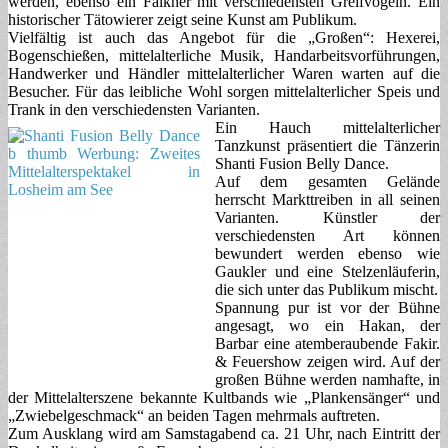
werden, ebenso ein Falkner mit verschiedensten Greifvögeln. Ein
historischer Tätowierer zeigt seine Kunst am Publikum.
Vielfältig ist auch das Angebot für die „Großen“: Hexerei,
Bogenschießen, mittelalterliche Musik, Handarbeitsvorführungen,
Handwerker und Händler mittelalterlicher Waren warten auf die
Besucher. Für das leibliche Wohl sorgen mittelalterlicher Speis und
Trank in den verschiedensten Varianten.
Ein Hauch mittelalterlicher
Tanzkunst präsentiert die Tänzerin
Shanti Fusion Belly Dance.
Auf dem gesamten Gelände
herrscht Markttreiben in all seinen
Varianten. Künstler der
verschiedensten Art können
bewundert werden ebenso wie
Gaukler und eine Stelzenläuferin,
die sich unter das Publikum mischt.
Spannung pur ist vor der Bühne
angesagt, wo ein Hakan, der
Barbar eine atemberaubende Fakir.
& Feuershow zeigen wird. Auf der
großen Bühne werden namhafte, in
der Mittelalterszene bekannte Kultbands wie „Plankensänger“ und
„Zwiebelgeschmack“ an beiden Tagen mehrmals auftreten.
Zum Ausklang wird am Samstagabend ca. 21 Uhr, nach Eintritt der