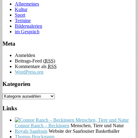
Allgemeines
Kultur
Sport
Termine
Bildergalerien
im Gespräch
Meta
Anmelden
Beitrags-Feed (
RSS
)
Kommentare als
RSS
WordPress.org
Kategorien
Links
Connor Ranch – Beckingen
Menschen, Tiere und Natur
Royals Saarlouis
Website der Saarlouiser Basketballer
Thomas Brockmann