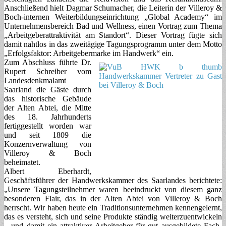
Anschließend hielt Dagmar Schumacher, die Leiterin der Villeroy &
Boch-internen Weiterbildungseinrichtung „Global Academy“ im
Unternehmensbereich Bad und Wellness, einen Vortrag zum Thema
„Arbeitgeberattraktivität am Standort“. Dieser Vortrag fügte sich
damit nahtlos in das zweitägige Tagungsprogramm unter dem Motto
„Erfolgsfaktor: Arbeitgebermarke im Handwerk“ ein.
Zum Abschluss führte Dr.
Rupert Schreiber vom
Landesdenkmalamt
Saarland die Gäste durch
das historische Gebäude
der Alten Abtei, die Mitte
des 18. Jahrhunderts
fertiggestellt worden war
und seit 1809 die
Konzernverwaltung von
Villeroy & Boch
beheimatet.
Albert Eberhardt,
Geschäftsführer der Handwerkskammer des Saarlandes berichtete:
„Unsere Tagungsteilnehmer waren beeindruckt von diesem ganz
besonderen Flair, das in der Alten Abtei von Villeroy & Boch
herrscht. Wir haben heute ein Traditionsunternehmen kennengelernt,
das es versteht, sich und seine Produkte ständig weiterzuentwickeln
– und damit ein attraktiver Arbeitgeber für gut ausgebildete Fach-