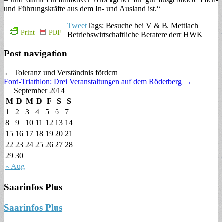
und Führungskräfte aus dem In- und Ausland ist.“
Tweet
Tags: Besuche bei V & B. Mettlach
Print
PDF
Betriebswirtschaftliche Beratere derr HWK
Post navigation
← Toleranz und Verständnis fördern
Ford-Triathlon: Drei Veranstaltungen auf dem Röderberg →
September 2014
M
D
M
D
F
S
S
1
2
3
4
5
6
7
8
9
10
11
12
13
14
15
16
17
18
19
20
21
22
23
24
25
26
27
28
29
30
« Aug
Saarinfos Plus
Saarinfos Plus