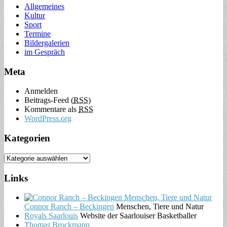
Allgemeines
Kultur
Sport
Termine
Bildergalerien
im Gespräch
Meta
Anmelden
Beitrags-Feed (
RSS
)
Kommentare als
RSS
WordPress.org
Kategorien
Links
Connor Ranch – Beckingen
Menschen, Tiere und Natur
Royals Saarlouis
Website der Saarlouiser Basketballer
Thomas Brockmann