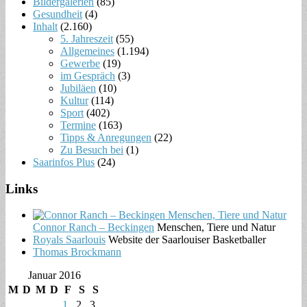
Bildergalerien
(85)
Gesundheit
(4)
Inhalt
(2.160)
5. Jahreszeit
(55)
Allgemeines
(1.194)
Gewerbe
(19)
im Gespräch
(3)
Jubiläen
(10)
Kultur
(114)
Sport
(402)
Termine
(163)
Tipps & Anregungen
(22)
Zu Besuch bei
(1)
Saarinfos Plus
(24)
Links
Connor Ranch – Beckingen
Menschen, Tiere und Natur
Royals Saarlouis
Website der Saarlouiser Basketballer
Thomas Brockmann
Januar 2016
M
D
M
D
F
S
S
1
2
3