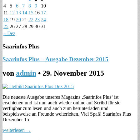
4
5
6
7
8
9
10
11
12
13
14
15
16
17
18
19
20
21
22
23
24
25
26
27
28
29
30
31
« Dez
Saarinfos Plus
Saarinfos Plus – Ausgabe Dezember 2015
von
admin
•
29. November 2015
Die neueste Ausgabe unseres Magazins ‚Saarinfos Plus‘ ist
erschienen und ist nun auch wieder online auf Scribd für sie
verfügbar zum lesen und auch zum herunterladen und
beispielsweise an Freunde weiterleiten. Viel Spaß! Saarinfos Plus
Dezember 15
weiterlesen →