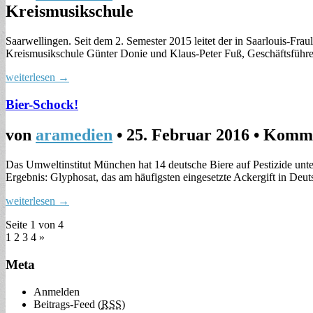
Kreismusikschule
Saarwellingen. Seit dem 2. Semester 2015 leitet der in Saarlouis-Fra
Kreismusikschule Günter Donie und Klaus-Peter Fuß, Geschäftsführer
weiterlesen →
Bier-Schock!
von
aramedien
•
25. Februar 2016
•
Komme
Das Umweltinstitut München hat 14 deutsche Biere auf Pestizide unte
Ergebnis: Glyphosat, das am häufigsten eingesetzte Ackergift in De
weiterlesen →
Seite 1 von 4
1
2 3 4 »
Meta
Anmelden
Beitrags-Feed (
RSS
)