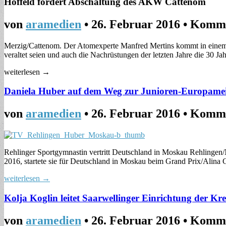
Hoffeld fordert Abschaltung des AKW Cattenom
von
aramedien
•
26. Februar 2016
•
Komme
Merzig/Cattenom. Der Atomexperte Manfred Mertins kommt in einem 
veraltet seien und auch die Nachrüstungen der letzten Jahre die 30 Jah
weiterlesen →
Daniela Huber auf dem Weg zur Junioren-Europameis
von
aramedien
•
26. Februar 2016
•
Komme
Rehlinger Sportgymnastin vertritt Deutschland in Moskau Rehlingen
2016, startete sie für Deutschland in Moskau beim Grand Prix/Alina
weiterlesen →
Kolja Koglin leitet Saarwellinger Einrichtung der Kr
von
aramedien
•
26. Februar 2016
•
Komme