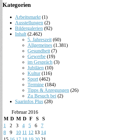
Kategorien
Arbeitsmarkt
(1)
Ausstellungen
(2)
Bildergalerien
(92)
Inhalt
(2.462)
5. Jahreszeit
(60)
Allgemeines
(1.381)
Gesundheit
(7)
Gewerbe
(19)
im Gespräch
(3)
Jubiläen
(10)
Kultur
(116)
Sport
(462)
Termine
(184)
Tipps & Anregungen
(26)
Zu Besuch bei
(2)
Saarinfos Plus
(28)
Februar 2016
M
D
M
D
F
S
S
1
2
3
4
5
6
7
8
9
10
11
12
13
14
15
16
17
18
19
20
21