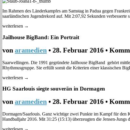
Im Rahmen des Länderkampfes am Samstag in Padua gegen Frankreich
saarländischen Jugendrekord auf. Mit 2:07,92 Sekunden verbesserte si
weiterlesen →
Jailhouse BigBand: Ein Portrait
von
aramedien
•
28. Februar 2016
•
Komme
Saarwellingen. Die 1991 gegründete Jailhouse BigBand gehört mittle
Rhythmusgruppe. Sie erfüllt somit die Kriterien einer klassischen B
weiterlesen →
HG Saarlouis siegte souverän in Dormagen
von
aramedien
•
28. Februar 2016
•
Komme
Dormagen/Saarlouis. Ganz wichtige zwei Punkte im Kampf für den Kla
Handballjahr 2016. Mit 31:25 (15:13) überzeugten die Jensen-Jungs
weiterlesen →