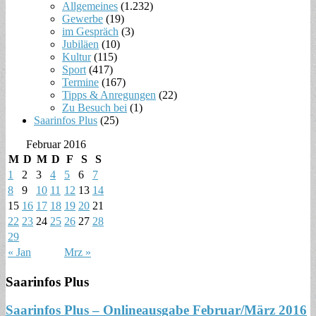
Allgemeines
(1.232)
Gewerbe
(19)
im Gespräch
(3)
Jubiläen
(10)
Kultur
(115)
Sport
(417)
Termine
(167)
Tipps & Anregungen
(22)
Zu Besuch bei
(1)
Saarinfos Plus
(25)
Februar 2016
M
D
M
D
F
S
S
1
2
3
4
5
6
7
8
9
10
11
12
13
14
15
16
17
18
19
20
21
22
23
24
25
26
27
28
29
« Jan
Mrz »
Saarinfos Plus
Saarinfos Plus – Onlineausgabe Februar/März 2016