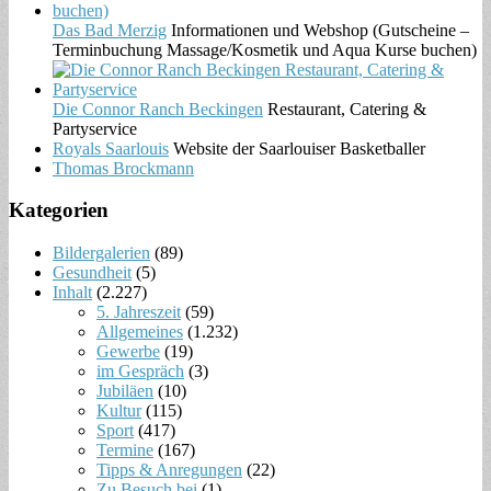
Das Bad Merzig
Informationen und Webshop (Gutscheine –
Terminbuchung Massage/Kosmetik und Aqua Kurse buchen)
Die Connor Ranch Beckingen
Restaurant, Catering &
Partyservice
Royals Saarlouis
Website der Saarlouiser Basketballer
Thomas Brockmann
Kategorien
Bildergalerien
(89)
Gesundheit
(5)
Inhalt
(2.227)
5. Jahreszeit
(59)
Allgemeines
(1.232)
Gewerbe
(19)
im Gespräch
(3)
Jubiläen
(10)
Kultur
(115)
Sport
(417)
Termine
(167)
Tipps & Anregungen
(22)
Zu Besuch bei
(1)