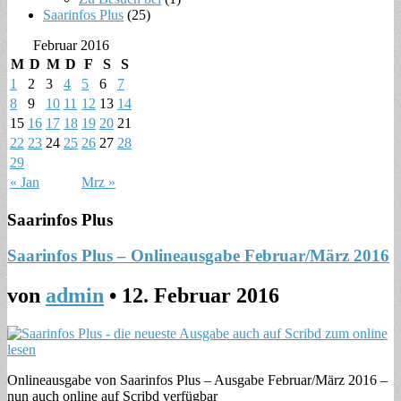
Saarinfos Plus
(25)
Februar 2016
M
D
M
D
F
S
S
1
2
3
4
5
6
7
8
9
10
11
12
13
14
15
16
17
18
19
20
21
22
23
24
25
26
27
28
29
« Jan
Mrz »
Saarinfos Plus
Saarinfos Plus – Onlineausgabe Februar/März 2016
von
admin
•
12. Februar 2016
Onlineausgabe von Saarinfos Plus – Ausgabe Februar/März 2016 –
nun auch online auf Scribd verfügbar