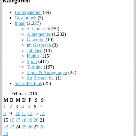
Kategorien
Bildergalerien
(89)
Gesundheit
(5)
Inhalt
(2.227)
5. Jahreszeit
(59)
Allgemeines
(1.232)
Gewerbe
(19)
im Gespräch
(3)
Jubiläen
(10)
Kultur
(115)
Sport
(417)
Termine
(167)
Tipps & Anregungen
(22)
Zu Besuch bei
(1)
Saarinfos Plus
(25)
Februar 2016
M
D
M
D
F
S
S
1
2
3
4
5
6
7
8
9
10
11
12
13
14
15
16
17
18
19
20
21
22
23
24
25
26
27
28
29