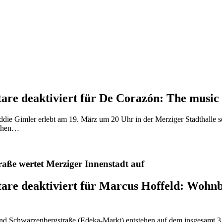
re deaktiviert
für De Corazón: The music 
 Eddie Gimler erlebt am 19. März um 20 Uhr in der Merziger Stadthalle
schen…
aße wertet Merziger Innenstadt auf
re deaktiviert
für Marcus Hoffeld: Wohnb
nd Schwarzenbergstraße (Edeka-Markt) entstehen auf dem insgesamt 3