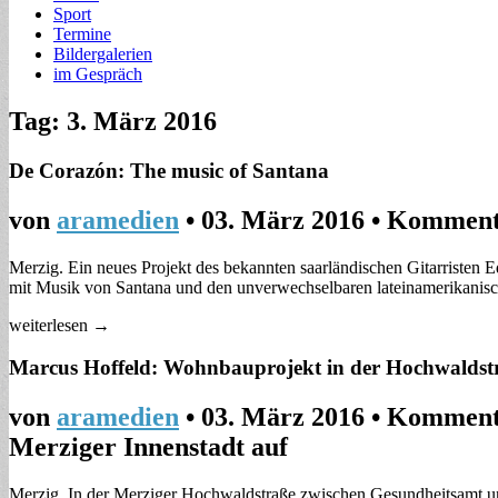
Sport
Termine
Bildergalerien
im Gespräch
Tag: 3. März 2016
De Corazón: The music of Santana
von
aramedien
•
03. März 2016
•
Kommenta
Merzig. Ein neues Projekt des bekannten saarländischen Gitarristen
mit Musik von Santana und den unverwechselbaren lateinamerikani
weiterlesen →
Marcus Hoffeld: Wohnbauprojekt in der Hochwaldstr
von
aramedien
•
03. März 2016
•
Kommenta
Merziger Innenstadt auf
Merzig. In der Merziger Hochwaldstraße zwischen Gesundheitsamt u