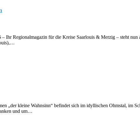
n
– Ihr Regionalmagazin für die Kreise Saarlouis & Merzig – steht nun a
louis),…
„der kleine Wahnsinn“ befindet sich im idyllischen Ohmstal, im Sch
u tanken und um…