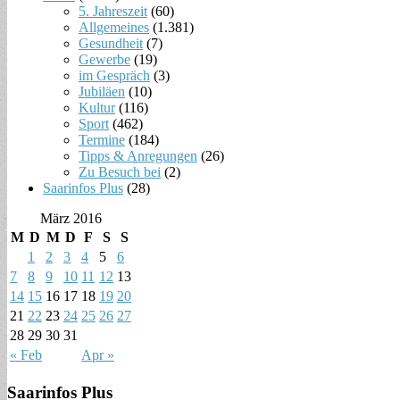
5. Jahreszeit
(60)
Allgemeines
(1.381)
Gesundheit
(7)
Gewerbe
(19)
im Gespräch
(3)
Jubiläen
(10)
Kultur
(116)
Sport
(462)
Termine
(184)
Tipps & Anregungen
(26)
Zu Besuch bei
(2)
Saarinfos Plus
(28)
März 2016
M
D
M
D
F
S
S
1
2
3
4
5
6
7
8
9
10
11
12
13
14
15
16
17
18
19
20
21
22
23
24
25
26
27
28
29
30
31
« Feb
Apr »
Saarinfos Plus