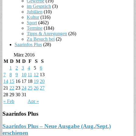
Gewerbe
(19)
im Gespräch
(3)
Jubiläen
(10)
Kultur
(116)
Sport
(462)
Termine
(184)
Tipps & Anregungen
(26)
Zu Besuch bei
(2)
Saarinfos Plus
(28)
März 2016
M
D
M
D
F
S
S
1
2
3
4
5
6
7
8
9
10
11
12
13
14
15
16
17
18
19
20
21
22
23
24
25
26
27
28
29
30
31
« Feb
Apr »
Saarinfos Plus
Saarinfos Plus – Neue Ausgabe (Aug./Sept.)
erschienen