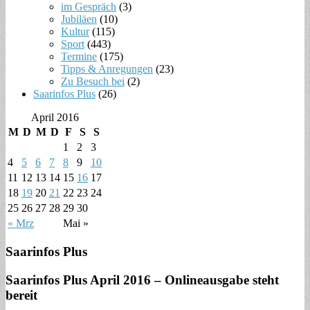
im Gespräch
(3)
Jubiläen
(10)
Kultur
(115)
Sport
(443)
Termine
(175)
Tipps & Anregungen
(23)
Zu Besuch bei
(2)
Saarinfos Plus
(26)
April 2016
M
D
M
D
F
S
S
1
2
3
4
5
6
7
8
9
10
11
12
13
14
15
16
17
18
19
20
21
22
23
24
25
26
27
28
29
30
« Mrz
Mai »
Saarinfos Plus
Saarinfos Plus April 2016 – Onlineausgabe steht
bereit