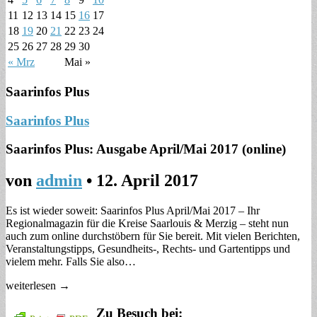
11
12
13
14
15
16
17
18
19
20
21
22
23
24
25
26
27
28
29
30
« Mrz
Mai »
Saarinfos Plus
Saarinfos Plus
Saarinfos Plus: Ausgabe April/Mai 2017 (online)
von
admin
•
12. April 2017
Es ist wieder soweit: Saarinfos Plus April/Mai 2017 – Ihr
Regionalmagazin für die Kreise Saarlouis & Merzig – steht nun
auch zum online durchstöbern für Sie bereit. Mit vielen Berichten,
Veranstaltungstipps, Gesundheits-, Rechts- und Gartentipps und
vielem mehr. Falls Sie also…
weiterlesen →
Zu Besuch bei: