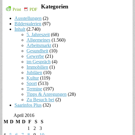
Kategorien
Print
PDF
Ausstellungen
(2)
Bildergalerien
(97)
Inhalt
(2.740)
5. Jahreszeit
(68)
Allgemeines
(1.560)
Arbeitsmarkt
(1)
Gesundheit
(10)
Gewerbe
(21)
im Gespräch
(4)
Immobilien
(1)
Jubiläen
(10)
Kultur
(119)
Sport
(513)
Termine
(197)
Tipps & Anregungen
(28)
Zu Besuch bei
(2)
Saarinfos Plus
(32)
April 2016
M
D
M
D
F
S
S
1
2
3
4
5
6
7
8
9
10