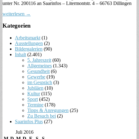
unter Nr. 200116 an Saarinfos – Litermontstr. 4 – 66763 Dillingen
weiterlesen →
Kategorien
Arbeitsmarkt
(1)
Ausstellungen
(2)
Bildergalerien
(90)
Inhalt
(2.401)
5. Jahreszeit
(60)
Allgemeines
(1.343)
Gesundheit
(6)
Gewerbe
(19)
im Gespräch
(3)
Jubiläen
(10)
Kultur
(115)
Sport
(452)
Termine
(178)
Tipps & Anregungen
(25)
Zu Besuch bei
(2)
Saarinfos Plus
(27)
Juli 2016
M
D
M
D
F
S
S