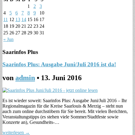
1
2
3
4
5
6
7
8
9
10
11
12
13
14
15
16
17
18
19
20
21
22
23
24
25
26
27
28
29
30
31
« Jun
Saarinfos Plus
Saarinfos Plus: Ausgabe Juni/Juli 2016 ist da!
von
admin
•
13. Juni 2016
Es ist wieder soweit: Saarinfos Plus: Ausgabe Juni/Juli 2016 – Ihr
Regionalmagazin für die Kreise Saarlouis & Merzig – steht nun
auch zum online durchstöbern für Sie bereit. Mit vielen Berichten,
Veranstaltungstipps (es stehen viele Sommer/Stadtfeste sowie
Konzerte an), Gesundheits-…
weiterlesen →