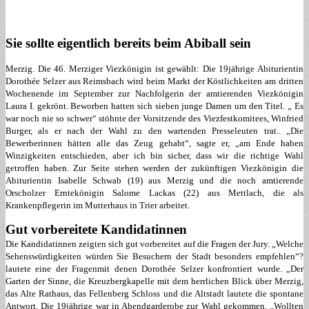
Sie sollte eigentlich bereits beim Abiball sein
Merzig. Die 46. Merziger Viezkönigin ist gewählt: Die 19jährige Abiturientin
Dorothée Selzer aus Reimsbach wird beim Markt der Köstlichkeiten am dritten
Wochenende im September zur Nachfolgerin der amtierenden Viezkönigin
Laura I. gekrönt. Beworben hatten sich sieben junge Damen um den Titel. „ Es
war noch nie so schwer“ stöhnte der Vorsitzende des Viezfestkomitees, Winfried
Burger, als er nach der Wahl zu den wartenden Presseleuten trat.. „Die
Bewerberinnen hätten alle das Zeug gehabt“, sagte er, „am Ende haben
Winzigkeiten entschieden, aber ich bin sicher, dass wir die richtige Wahl
getroffen haben. Zur Seite stehen werden der zukünftigen Viezkönigin die
Abiturientin Isabelle Schwab (19) aus Merzig und die noch amtierende
Orscholzer Erntekönigin Salome Lackas (22) aus Mettlach, die als
Krankenpflegerin im Mutterhaus in Trier arbeitet.
Gut vorbereitete Kandidatinnen
Die Kandidatinnen zeigten sich gut vorbereitet auf die Fragen der Jury. „Welche
Sehenswürdigkeiten würden Sie Besuchern der Stadt besonders empfehlen“?
lautete eine der Fragenmit denen Dorothée Selzer konfrontiert wurde. „Der
Garten der Sinne, die Kreuzbergkapelle mit dem herrlichen Blick über Merzig,
das Alte Rathaus, das Fellenberg Schloss und die Altstadt lautete die spontane
Antwort. Die 19jährige war in Abendgarderobe zur Wahl gekommen. „Wollten