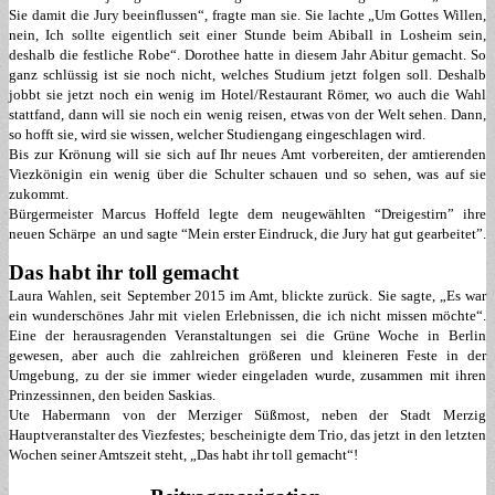
Sie damit die Jury beeinflussen“, fragte man sie. Sie lachte „Um Gottes Willen,
nein, Ich sollte eigentlich seit einer Stunde beim Abiball in Losheim sein,
deshalb die festliche Robe“. Dorothee hatte in diesem Jahr Abitur gemacht. So
ganz schlüssig ist sie noch nicht, welches Studium jetzt folgen soll. Deshalb
jobbt sie jetzt noch ein wenig im Hotel/Restaurant Römer, wo auch die Wahl
stattfand, dann will sie noch ein wenig reisen, etwas von der Welt sehen. Dann,
so hofft sie, wird sie wissen, welcher Studiengang eingeschlagen wird.
Bis zur Krönung will sie sich auf Ihr neues Amt vorbereiten, der amtierenden
Viezkönigin ein wenig über die Schulter schauen und so sehen, was auf sie
zukommt.
Bürgermeister Marcus Hoffeld legte dem neugewählten “Dreigestirn” ihre
neuen Schärpe an und sagte “Mein erster Eindruck, die Jury hat gut gearbeitet”.
Das habt ihr toll gemacht
Laura Wahlen, seit September 2015 im Amt, blickte zurück. Sie sagte, „Es war
ein wunderschönes Jahr mit vielen Erlebnissen, die ich nicht missen möchte“.
Eine der herausragenden Veranstaltungen sei die Grüne Woche in Berlin
gewesen, aber auch die zahlreichen größeren und kleineren Feste in der
Umgebung, zu der sie immer wieder eingeladen wurde, zusammen mit ihren
Prinzessinnen, den beiden Saskias.
Ute Habermann von der Merziger Süßmost, neben der Stadt Merzig
Hauptveranstalter des Viezfestes; bescheinigte dem Trio, das jetzt in den letzten
Wochen seiner Amtszeit steht, „Das habt ihr toll gemacht“!