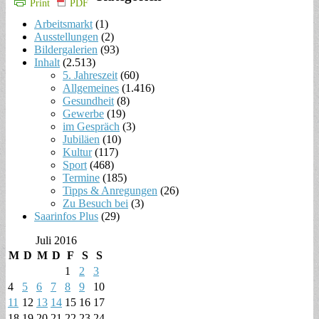
Print
PDF
Arbeitsmarkt
(1)
Ausstellungen
(2)
Bildergalerien
(93)
Inhalt
(2.513)
5. Jahreszeit
(60)
Allgemeines
(1.416)
Gesundheit
(8)
Gewerbe
(19)
im Gespräch
(3)
Jubiläen
(10)
Kultur
(117)
Sport
(468)
Termine
(185)
Tipps & Anregungen
(26)
Zu Besuch bei
(3)
Saarinfos Plus
(29)
Juli 2016
M
D
M
D
F
S
S
1
2
3
4
5
6
7
8
9
10
11
12
13
14
15
16
17
18
19
20
21
22
23
24