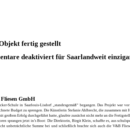
bjekt fertig gestellt
ntare deaktiviert
für Saarlandweit einzigar
B Fliesen GmbH
Ecker-Schule in Saarlouis-Lisdorf „standesgemäß“ begangen. Das Projekt war vo
chnete Budget zu sprengen. Die Künstlerin Stefanie Ahlbrecht, die zusammen mit H
mit großem Erfolg durchgeführt hatte, glaubte zunächst nicht mehr an die Fertigst
ren sprangen jetzt in’s Boot: Die Direktorin, Birgit Klein, schaffte es, aus schul
nicht unbeträchtliche Summe bei und schließlich brachte sich auch die V&B Fliese