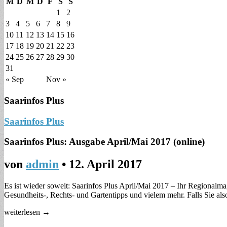
M
D
M
D
F
S
S
1
2
3
4
5
6
7
8
9
10
11
12
13
14
15
16
17
18
19
20
21
22
23
24
25
26
27
28
29
30
31
« Sep
Nov »
Saarinfos Plus
Saarinfos Plus
Saarinfos Plus: Ausgabe April/Mai 2017 (online)
von
admin
•
12. April 2017
Es ist wieder soweit: Saarinfos Plus April/Mai 2017 – Ihr Regionalmag
Gesundheits-, Rechts- und Gartentipps und vielem mehr. Falls Sie a
weiterlesen →