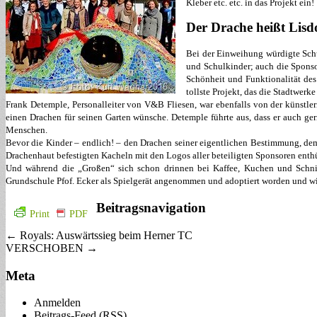
Kleber etc. etc. in das Projekt ein!
Der Drache heißt Lisd
Bei der Einweihung würdigte Schul
und Schulkinder; auch die Sponso
Schönheit und Funktionalität des 
tollste Projekt, das die Stadtwerk
Frank Detemple, Personalleiter von V&B Fliesen, war ebenfalls von der künstler
einen Drachen für seinen Garten wünsche. Detemple führte aus, dass er auch g
Menschen.
Bevor die Kinder – endlich! – den Drachen seiner eigentlichen Bestimmung, dem 
Drachenhaut befestigten Kacheln mit den Logos aller beteiligten Sponsoren enthül
Und während die „Großen“ sich schon drinnen bei Kaffee, Kuchen und Schnit
Grundschule Pfof. Ecker als Spielgerät angenommen und adoptiert worden und wir
Beitragsnavigation
Print
PDF
← Royals: Auswärtssieg beim Herner TC
VERSCHOBEN →
Meta
Anmelden
Beitrags-Feed (
RSS
)