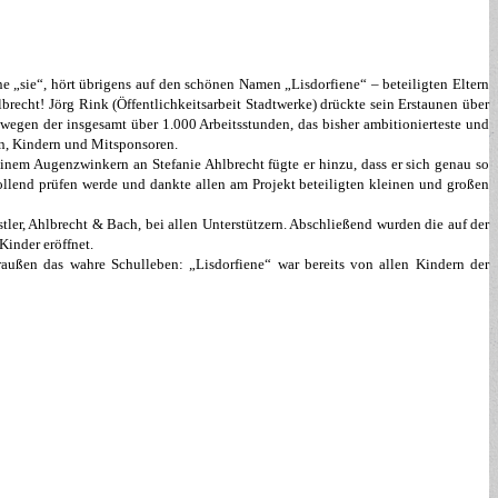
ne „sie“, hört übrigens auf den schönen Namen „Lisdorfiene“ – beteiligten Eltern
echt! Jörg Rink (Öffentlichkeitsarbeit Stadtwerke) drückte sein Erstaunen über
r wegen der insgesamt über 1.000 Arbeitsstunden, das bisher ambitionierteste und
ern, Kindern und Mitsponsoren.
einem Augenzwinkern an Stefanie Ahlbrecht fügte er hinzu, dass er sich genau so
llend prüfen werde und dankte allen am Projekt beteiligten kleinen und großen
ler, Ahlbrecht & Bach, bei allen Unterstützern. Abschließend wurden die auf der
Kinder eröffnet.
ußen das wahre Schulleben: „Lisdorfiene“ war bereits von allen Kindern der