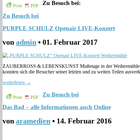
Zu Besuch bei:
Print
PDF
Zu Besuch bei
PURPLE SCHULZ Openair LIVE-Konzert
von
admin
•
01. Februar 2017
ZAUBERROSS & LEBENSKUNST Mußetage in der Weihermühle präsen
konnten sich die Besucher seiner letzten und zu weiten Teilen ausv
weiterlesen →
Zu Besuch bei
Print
PDF
Das Bad – alle Informationen auch Online
von
aramedien
•
14. Februar 2016