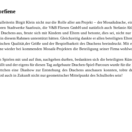
orfiene
leiterin Birgit Klein nicht nur die Rolle aller am Projekt – der Mosaikdrache, ei
ren Stadtwerke Saarlouis, die V&B Fliesen GmbH und natürlich auch Stefanie Ahlbr
Drachens aus, freute sich mit Kindern und Eltern und betonte, dies sei, nicht nu
e in diesem Rahmen unterstützt hätten. Gleichzeitig dankte er allen beteiligten Elt
ischen Qualität,der Größe und der Bespielbarkeit des Drachens beeindruckt. Mit 
erne wieder bei kommenden Mosaik-Projekten die Beteiligung seiner Firma wohlwo
Spielen mit und auf ihm, nachgehen durften, bedankten sich die beteiligten Künst
lt und der eigens für diesen Tag aufgebaute Drachen-Spiel-Parcours wurde für die 
tchen eine Diashow zur Entstehung des Drachens anschauen konnten, tobte dra
d auch in Zukunft nicht nur geometrischer Mittelpunkt des Schulhofes sein!