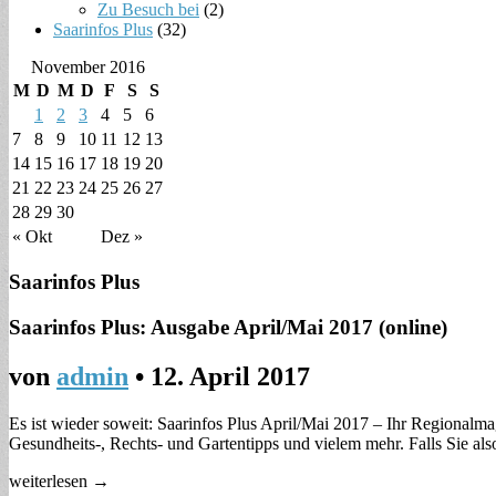
Zu Besuch bei
(2)
Saarinfos Plus
(32)
November 2016
M
D
M
D
F
S
S
1
2
3
4
5
6
7
8
9
10
11
12
13
14
15
16
17
18
19
20
21
22
23
24
25
26
27
28
29
30
« Okt
Dez »
Saarinfos Plus
Saarinfos Plus: Ausgabe April/Mai 2017 (online)
von
admin
•
12. April 2017
Es ist wieder soweit: Saarinfos Plus April/Mai 2017 – Ihr Regionalmag
Gesundheits-, Rechts- und Gartentipps und vielem mehr. Falls Sie a
weiterlesen →