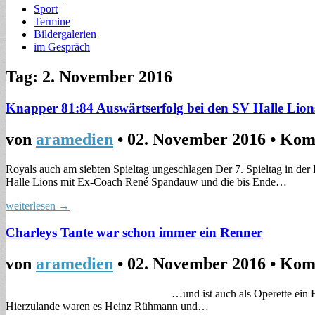
Sport
Termine
Bildergalerien
im Gespräch
Tag: 2. November 2016
Knapper 81:84 Auswärtserfolg bei den SV Halle Lion
von
aramedien
•
02. November 2016
•
Komm
Royals auch am siebten Spieltag ungeschlagen Der 7. Spieltag in der 
Halle Lions mit Ex-Coach René Spandauw und die bis Ende…
weiterlesen →
Charleys Tante war schon immer ein Renner
von
aramedien
•
02. November 2016
•
Komm
…und ist auch als Operette ein Hit Saarlouis. Wer kennt
Hierzulande waren es Heinz Rühmann und…