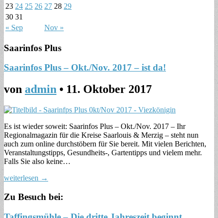
23
24
25
26
27
28
29
30
31
« Sep
Nov »
Saarinfos Plus
Saarinfos Plus – Okt./Nov. 2017 – ist da!
von
admin
•
11. Oktober 2017
Es ist wieder soweit: Saarinfos Plus – Okt./Nov. 2017 – Ihr
Regionalmagazin für die Kreise Saarlouis & Merzig – steht nun
auch zum online durchstöbern für Sie bereit. Mit vielen Berichten,
Veranstaltungstipps, Gesundheits-, Gartentipps und vielem mehr.
Falls Sie also keine…
weiterlesen →
Zu Besuch bei:
Taffingsmühle – Die dritte Jahreszeit beginnt