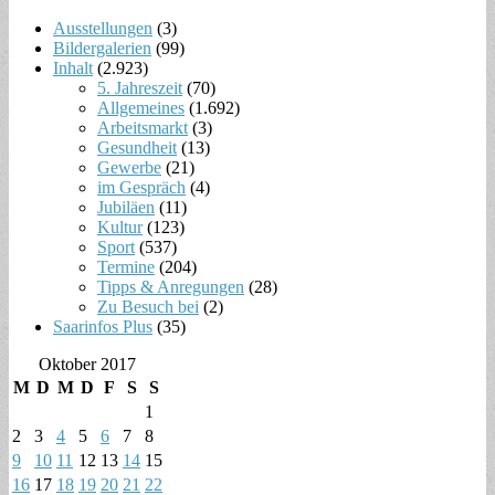
Ausstellungen
(3)
Bildergalerien
(99)
Inhalt
(2.923)
5. Jahreszeit
(70)
Allgemeines
(1.692)
Arbeitsmarkt
(3)
Gesundheit
(13)
Gewerbe
(21)
im Gespräch
(4)
Jubiläen
(11)
Kultur
(123)
Sport
(537)
Termine
(204)
Tipps & Anregungen
(28)
Zu Besuch bei
(2)
Saarinfos Plus
(35)
Oktober 2017
M
D
M
D
F
S
S
1
2
3
4
5
6
7
8
9
10
11
12
13
14
15
16
17
18
19
20
21
22