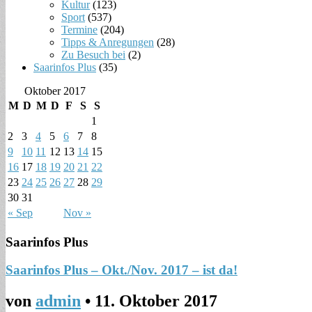
Kultur
(123)
Sport
(537)
Termine
(204)
Tipps & Anregungen
(28)
Zu Besuch bei
(2)
Saarinfos Plus
(35)
Oktober 2017
M
D
M
D
F
S
S
1
2
3
4
5
6
7
8
9
10
11
12
13
14
15
16
17
18
19
20
21
22
23
24
25
26
27
28
29
30
31
« Sep
Nov »
Saarinfos Plus
Saarinfos Plus – Okt./Nov. 2017 – ist da!
von
admin
•
11. Oktober 2017