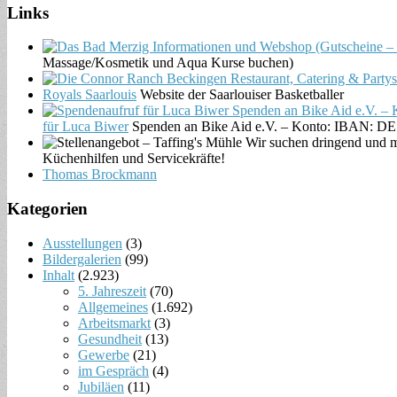
Links
Massage/Kosmetik und Aqua Kurse buchen)
Royals Saarlouis
Website der Saarlouiser Basketballer
für Luca Biwer
Spenden an Bike Aid e.V. – Konto: IBAN: D
Küchenhilfen und Servicekräfte!
Thomas Brockmann
Kategorien
Ausstellungen
(3)
Bildergalerien
(99)
Inhalt
(2.923)
5. Jahreszeit
(70)
Allgemeines
(1.692)
Arbeitsmarkt
(3)
Gesundheit
(13)
Gewerbe
(21)
im Gespräch
(4)
Jubiläen
(11)