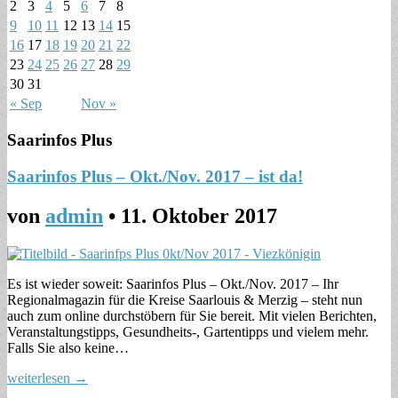
2
3
4
5
6
7
8
9
10
11
12
13
14
15
16
17
18
19
20
21
22
23
24
25
26
27
28
29
30
31
« Sep
Nov »
Saarinfos Plus
Saarinfos Plus – Okt./Nov. 2017 – ist da!
von
admin
•
11. Oktober 2017
Es ist wieder soweit: Saarinfos Plus – Okt./Nov. 2017 – Ihr
Regionalmagazin für die Kreise Saarlouis & Merzig – steht nun
auch zum online durchstöbern für Sie bereit. Mit vielen Berichten,
Veranstaltungstipps, Gesundheits-, Gartentipps und vielem mehr.
Falls Sie also keine…
weiterlesen →