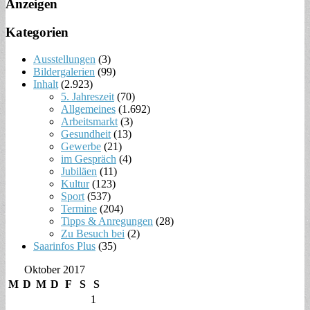
Anzeigen
Kategorien
Ausstellungen
(3)
Bildergalerien
(99)
Inhalt
(2.923)
5. Jahreszeit
(70)
Allgemeines
(1.692)
Arbeitsmarkt
(3)
Gesundheit
(13)
Gewerbe
(21)
im Gespräch
(4)
Jubiläen
(11)
Kultur
(123)
Sport
(537)
Termine
(204)
Tipps & Anregungen
(28)
Zu Besuch bei
(2)
Saarinfos Plus
(35)
Oktober 2017
M
D
M
D
F
S
S
1