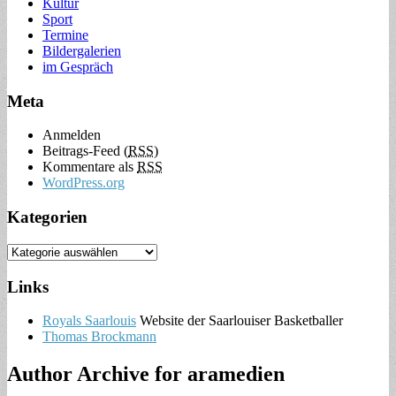
Kultur
Sport
Termine
Bildergalerien
im Gespräch
Meta
Anmelden
Beitrags-Feed (
RSS
)
Kommentare als
RSS
WordPress.org
Kategorien
Links
Royals Saarlouis
Website der Saarlouiser Basketballer
Thomas Brockmann
Author Archive for
aramedien