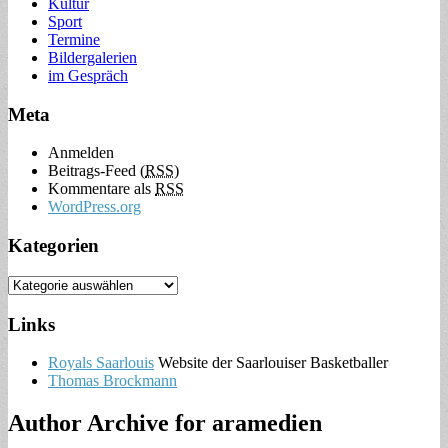
Kultur
Sport
Termine
Bildergalerien
im Gespräch
Meta
Anmelden
Beitrags-Feed (
RSS
)
Kommentare als
RSS
WordPress.org
Kategorien
Links
Royals Saarlouis
Website der Saarlouiser Basketballer
Thomas Brockmann
Author Archive for
aramedien