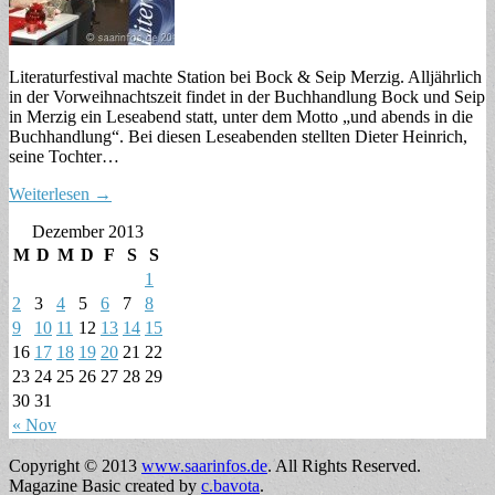
Literaturfestival machte Station bei Bock & Seip Merzig. Alljährlich
in der Vorweihnachtszeit findet in der Buchhandlung Bock und Seip
in Merzig ein Leseabend statt, unter dem Motto „und abends in die
Buchhandlung“. Bei diesen Leseabenden stellten Dieter Heinrich,
seine Tochter…
Weiterlesen →
Dezember 2013
M
D
M
D
F
S
S
1
2
3
4
5
6
7
8
9
10
11
12
13
14
15
16
17
18
19
20
21
22
23
24
25
26
27
28
29
30
31
« Nov
Copyright © 2013
www.saarinfos.de
. All Rights Reserved.
Magazine Basic created by
c.bavota
.