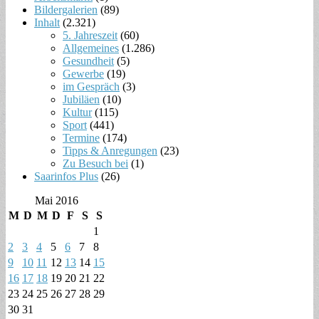
Bildergalerien
(89)
Inhalt
(2.321)
5. Jahreszeit
(60)
Allgemeines
(1.286)
Gesundheit
(5)
Gewerbe
(19)
im Gespräch
(3)
Jubiläen
(10)
Kultur
(115)
Sport
(441)
Termine
(174)
Tipps & Anregungen
(23)
Zu Besuch bei
(1)
Saarinfos Plus
(26)
Mai 2016
M
D
M
D
F
S
S
1
2
3
4
5
6
7
8
9
10
11
12
13
14
15
16
17
18
19
20
21
22
23
24
25
26
27
28
29
30
31