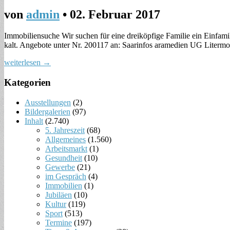
von
admin
•
02. Februar 2017
Immobiliensuche Wir suchen für eine dreiköpfige Familie ein Einfami
kalt. Angebote unter Nr. 200117 an: Saarinfos aramedien UG Litermo
weiterlesen →
Kategorien
Ausstellungen
(2)
Bildergalerien
(97)
Inhalt
(2.740)
5. Jahreszeit
(68)
Allgemeines
(1.560)
Arbeitsmarkt
(1)
Gesundheit
(10)
Gewerbe
(21)
im Gespräch
(4)
Immobilien
(1)
Jubiläen
(10)
Kultur
(119)
Sport
(513)
Termine
(197)