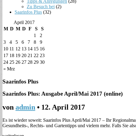
Tipps & Anregungen
(28)
Zu Besuch bei
(2)
Saarinfos Plus
(32)
April 2017
M
D
M
D
F
S
S
1
2
3
4
5
6
7
8
9
10
11
12
13
14
15
16
17
18
19
20
21
22
23
24
25
26
27
28
29
30
« Mrz
Saarinfos Plus
Saarinfos Plus: Ausgabe April/Mai 2017 (online)
von
admin
•
12. April 2017
Es ist wieder soweit: Saarinfos Plus April/Mai 2017 – Ihr Regionalmag
Gesundheits-, Rechts- und Gartentipps und vielem mehr. Falls Sie a
weiterlesen →