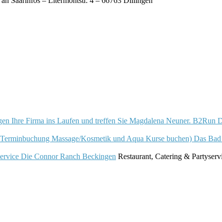
an Saarinfos – Litermontstr. 4 – 66763 Dillingen
B2Run Di
Das Bad
Die Connor Ranch Beckingen
Restaurant, Catering & Partyserv