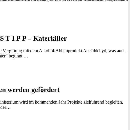
S T I P P – Katerkiller
hte Vergiftung mit dem Alkohol-Abbauprodukt Acetaldehyd, was auch
ater“ beginnt,…
en werden gefördert
nisterium wird im kommenden Jahr Projekte zielführend begleiten,
n der…