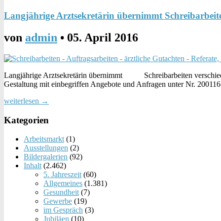
Langjährige Arztsekretärin übernimmt Schreibarbeit
von
admin
•
05. April 2016
Langjährige Arztsekretärin übernimmt Schreibarbeiten verschieden
Gestaltung mit einbegriffen Angebote und Anfragen unter Nr. 200116 
weiterlesen →
Kategorien
Arbeitsmarkt
(1)
Ausstellungen
(2)
Bildergalerien
(92)
Inhalt
(2.462)
5. Jahreszeit
(60)
Allgemeines
(1.381)
Gesundheit
(7)
Gewerbe
(19)
im Gespräch
(3)
Jubiläen
(10)