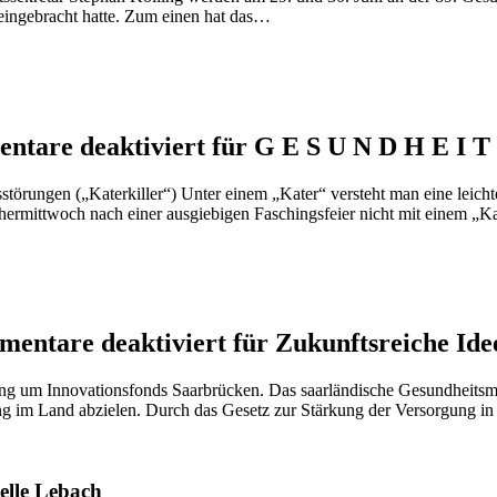
 eingebracht hatte. Zum einen hat das…
ntare deaktiviert
für G E S U N D H E I T 
törungen („Katerkiller“) Unter einem „Kater“ versteht man eine leic
hermittwoch nach einer ausgiebigen Faschingsfeier nicht mit einem „K
entare deaktiviert
für Zukunftsreiche Ide
ung um Innovationsfonds Saarbrücken. Das saarländische Gesundheitsmi
ng im Land abzielen. Durch das Gesetz zur Stärkung der Versorgung i
elle Lebach