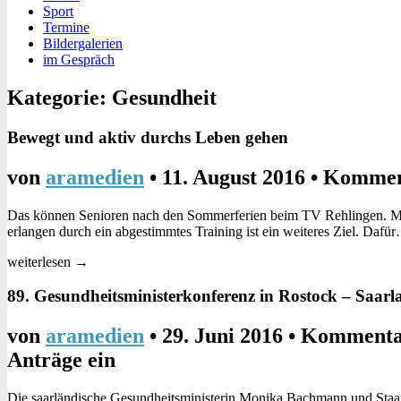
Sport
Termine
Bildergalerien
im Gespräch
Kategorie: Gesundheit
Bewegt und aktiv durchs Leben gehen
von
aramedien
•
11. August 2016
•
Komment
Das können Senioren nach den Sommerferien beim TV Rehlingen. Motto
erlangen durch ein abgestimmtes Training ist ein weiteres Ziel. Dafü
weiterlesen →
89. Gesundheitsministerkonferenz in Rostock – Saarla
von
aramedien
•
29. Juni 2016
•
Kommentar
Anträge ein
Die saarländische Gesundheitsministerin Monika Bachmann und Staat