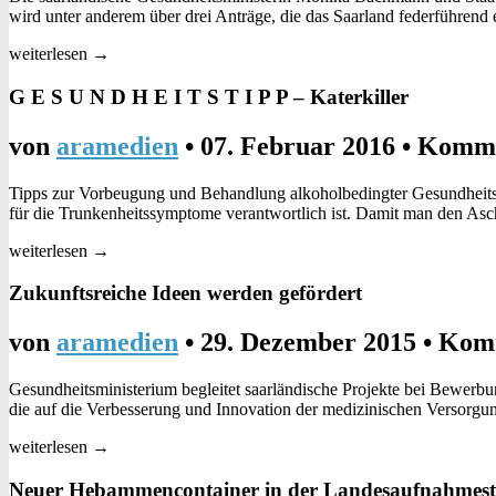
wird unter anderem über drei Anträge, die das Saarland federführend
weiterlesen →
G E S U N D H E I T S T I P P – Katerkiller
von
aramedien
•
07. Februar 2016
•
Komme
Tipps zur Vorbeugung und Behandlung alkoholbedingter Gesundheitss
für die Trunkenheitssymptome verantwortlich ist. Damit man den Asc
weiterlesen →
Zukunftsreiche Ideen werden gefördert
von
aramedien
•
29. Dezember 2015
•
Komm
Gesundheitsministerium begleitet saarländische Projekte bei Bewerb
die auf die Verbesserung und Innovation der medizinischen Versorgu
weiterlesen →
Neuer Hebammencontainer in der Landesaufnahmest