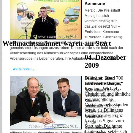
Kommune
Merzig. Die Kreisstadt
Merzig hat sich
verhältnismäßig früh
das Ziel gesetzt Null –
Emissions-Kommune
zu werden. Gleichzeitig
Weihnachtsmänner waren am Start
entschloss man sich die Bürger mit ins Boot zu nehmen und
gemeinsame Lösungen anzustreben. Daher wurde sehr bald nach der
Verabschiedung des Klimaschutzkonzeptes eine entsprechende
04. Dezember
Arbeitsgruppe ins Leben gerufen. Ihre Aufgabe war es, geeignete ...
2009
weiterlesen...
Dillingen. Rund 700
Sein Ziel: „Der
Weihnachtsmänner,
zufriedene Bürger“
Rentiere, Wichtel,
Björn Althaus ist neuer
Christkindl und ähnliche
NBS-Betriebsleiter
weihnachtliche
Saarlouis. Der Neue
Gestalten mehr standen
Betriebshof Saarlouis
bereit, als Dillingens
(NBS) hat einen neuen
Bürgermeister Franz-
Betriebsleiter: Der 34-
Josef das Signal zum
jährige
Start gab: Die bunte
Diplomkaufmann Björn
Läuferschar setzte sich
Althaus folgte im November auf Hans Werner Strauß, der im