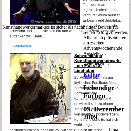
Titel, den man
eigentlich nicht bei ihr
vermutet, Afrika heißt er.
Er beschreibt Südafrika,
ein Land von dem sie
Kunsthandwerkermarktes ist sicher als nachhaltiger Beweis für
schwärmt und in das sie sich hin und wieder zurückzieht, wenn sie
seinen Erfolg zu werten.
auftanken will. Dann ...
Alljährlich präsentieren
am zweiten
weiterlesen...
Adventswochenende
Aussteller…
Schwemlinger
Kunsthandwerkermarkt
weiterlesen →
- ein Muss für
Liebhaber
Kultur
25. Auflage letztmals am
idyllischen Forsthaus Merzig-
Lebendige
Schwemlingen. Auch der 25.
Schwemlinger
Farben
Kunsthandwerkermarkt
entwickelt sich zu einem
05. Dezember
Treffpunkt von Liebhabern
von qualitativ hochwertigem
2009
Kunsthandwerk. Es hat sich
wohl langsam
Tanja
herumgesprochen, dass die 25. Auflage zugleich die letzte