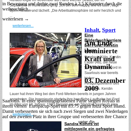
in Bewegung und drehte zwei Runden à 2,5 Kilometer durch die
September in Ruhestand ging. „Ich bin sehr happy, wie es läuft“, sagt
weihnachtlich…
Björn Althaus und lächelt. „Die Arbeitsatmosphäre ist sehr herzlich und
...
weiterlesen →
weiterlesen...
Inhalt
,
Sport
Eine
Bilderbuchkarriere
Am Ende
bei Ford: Kerstin
dominierte
Lauer
Saarlouis/Köln. Kerstin
Kraft und
Lauer (48), die neue
Dynamik
Werkleiterin bei Ford in
Saarlouis war bereits
bisher
03. Dezember
Fertigungsleiterin des
2009
Standorts. Kerstin
Lauer hat ihren Weg bei den Ford-Werken bereits in jungen Jahren
angetreten. Die Ingenieurin startete ihre berufliche Laufbahn bei Ford
Saarlouis. In einer spannungsgeladenen Partie siegten Royals in
im Alter von 16 Jahren: 1983 begann sie am Standort Saarlouis eine ...
ihrem vierten Europacup-Spiel mit 83:75 gegen Ibiza Sport Island.
Damit verbesserten sie sich nach zwei Siegen und zwei Niederlagen
weiterlesen...
auf den zweiten Platz in ihrer Gruppe und verbesserten ihre Chance
unter die…
Sandra Kohns ist
mittlerweile ein gefragtes