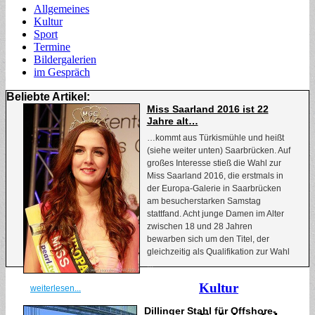
Allgemeines
Kultur
Sport
Termine
Bildergalerien
im Gespräch
Beliebte Artikel:
Miss Saarland 2016 ist 22
Jahre alt…
…kommt aus Türkismühle und heißt
(siehe weiter unten) Saarbrücken. Auf
großes Interesse stieß die Wahl zur
Miss Saarland 2016, die erstmals in
der Europa-Galerie in Saarbrücken
am besucherstarken Samstag
stattfand. Acht junge Damen im Alter
zwischen 18 und 28 Jahren
bewarben sich um den Titel, der
gleichzeitig als Qualifikation zur Wahl
...
Kultur
weiterlesen...
Dillinger Stahl für Offshore-