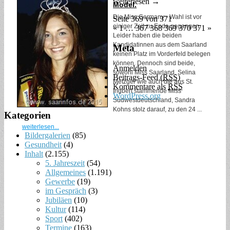
weiterlesen →
Model.
Die Miss Germany - Wahl ist vor
Seite 369 von 371
einiger Zeit zu Ende gegangen.
« 1
…
367 368
369
370 371 »
Leider haben die beiden
Kandidatinnen aus dem Saarland
Meta
keinen Platz im Vorderfeld belegen
können. Dennoch sind beide,
Anmelden
sowohl Miss Saarland, Selina
Beitrags-Feed (
RSS
)
Metzger wie auch die aus St.
Kommentare als
RSS
Ingbert stammende Miss
WordPress.org
Südwestdeutschland, Sandra
Kohns stolz darauf, zu den 24 ...
Kategorien
weiterlesen...
Bildergalerien
(85)
Gesundheit
(4)
Inhalt
(2.155)
5. Jahreszeit
(54)
Allgemeines
(1.191)
Gewerbe
(19)
im Gespräch
(3)
Jubiläen
(10)
Kultur
(114)
Sport
(402)
Termine
(163)