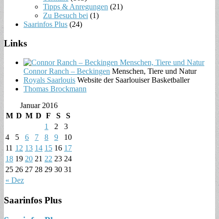
Tipps & Anregungen
(21)
Zu Besuch bei
(1)
Saarinfos Plus
(24)
Links
Connor Ranch – Beckingen
Menschen, Tiere und Natur
Royals Saarlouis
Website der Saarlouiser Basketballer
Thomas Brockmann
Januar 2016
M
D
M
D
F
S
S
1
2
3
4
5
6
7
8
9
10
11
12
13
14
15
16
17
18
19
20
21
22
23
24
25
26
27
28
29
30
31
« Dez
Saarinfos Plus