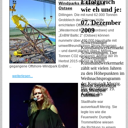
Erfolgreich
Windparks in Nord- und
wie eh und je:
Ostsee
Dillingen. Die mit rund 62.000 Tonnen
Grobblech der Dillinger Hütte
07. Dezember
errichteten Offshore-Windparks
2009
„Westermost Rough“ (Nordsee) und
„EnBW Baltic 2“ (Ostsee) können
nunmehr über 490.000 Haushalte mit
Schwemlinger
umweltfreundlichem Strom versorgen
Kunsthandwerkermarkt
– und damit jährlich über 1 Million
Schwemlingen. Der
Tonnen CO2 einsparen. Alleine der im
Schwemlinger
Herbst 2015 offiziell in Betrieb
Kunsthandwerkermarkt
gegangene Offshore-Windpark EnBW ...
zählt seit vielen Jahren
zu den Höhepunkten im
weiterlesen...
Weihnachtsprogramm
der Kreisstadt Merzig.
Nicole begeisterte
Die diesjährige 19.
das Merziger
Auflage des
Publikum
Stadthalle war
ausverkauft Merzig. Sie
legte los wie die
Feuerwehr. Dumpfe
Trommeltöne wiesen
die Richtung zu einem