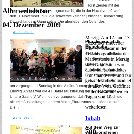
Horst Ziegler mit der
Allerweltsbasar
Erinnerung an die Reichsprogromnacht, die in der Nacht vom 9. auf
den 10 November 1938 die schwerste Zeit der jüdischen Bevölkerung
Deutschlands in Gang setzte. Die überlebenden Opfer des ...
04. Dezember 2009
weiterlesen...
Merzig. Am 12. und 13.
Pluralismus statt
Dezember findet der
Monokultur
Allerweltsbasar in der
Fellenbergmühle in der
41. Jahresausstellung
Marienstraße in Merzig
der Künstlergruppe
statt. Angeboten wird
Untere Saar e.V.
dabei fair gehandeltes
Saarlouis. Zahlreiche
Kunsthandwerk und fair
Besucherinnen und
gehandelte Lebensmittel
Besucher drängten sich
aus aller Welt. Geöffnet
am vergangenen Sonntag in den Atelierräumen des Museums Haus
ist der Basar an beiden
Ludwig. Anlass war die 41. Jahresausstellung der Künstlergruppe
Tagen von 10…
Untere Saar e.V. Wie in den vergangenen Jahrzehnten steht auch die
aktuelle Ausstellung unter dem Motto „Pluralismus statt Monokultur“.
weiterlesen →
Die ...
Inhalt
weiterlesen...
Auf dem Weg zur
700
emissionsfreien