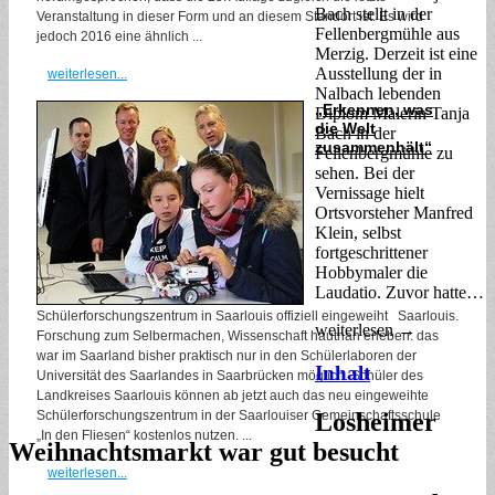
Bach stellt in der
Veranstaltung in dieser Form und an diesem Standort ist. Es wird
Fellenbergmühle aus
jedoch 2016 eine ähnlich ...
Merzig. Derzeit ist eine
Ausstellung der in
weiterlesen...
Nalbach lebenden
„Erkennen, was
Diplom Malerin Tanja
die Welt
Bach in der
zusammenhält“
Fellenbergmühle zu
sehen. Bei der
Vernissage hielt
Ortsvorsteher Manfred
Klein, selbst
fortgeschrittener
Hobbymaler die
Laudatio. Zuvor hatte…
Schülerforschungszentrum in Saarlouis offiziell eingeweiht Saarlouis.
weiterlesen →
Forschung zum Selbermachen, Wissenschaft hautnah erleben: das
war im Saarland bisher praktisch nur in den Schülerlaboren der
Inhalt
Universität des Saarlandes in Saarbrücken möglich. Schüler des
Landkreises Saarlouis können ab jetzt auch das neu eingeweihte
Schülerforschungszentrum in der Saarlouiser Gemeinschaftsschule
Losheimer
„In den Fliesen“ kostenlos nutzen. ...
Weihnachtsmarkt war gut besucht
weiterlesen...