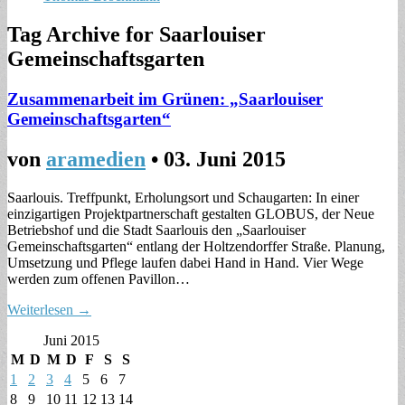
Tag Archive for
Saarlouiser
Gemeinschaftsgarten
Zusammenarbeit im Grünen: „Saarlouiser
Gemeinschaftsgarten“
von
aramedien
•
03. Juni 2015
Saarlouis. Treffpunkt, Erholungsort und Schaugarten: In einer
einzigartigen Projektpartnerschaft gestalten GLOBUS, der Neue
Betriebshof und die Stadt Saarlouis den „Saarlouiser
Gemeinschaftsgarten“ entlang der Holtzendorffer Straße. Planung,
Umsetzung und Pflege laufen dabei Hand in Hand. Vier Wege
werden zum offenen Pavillon…
Weiterlesen →
Juni 2015
M
D
M
D
F
S
S
1
2
3
4
5
6
7
8
9
10
11
12
13
14