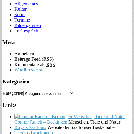
Allgemeines
Kultur
Sport
Termine
Bildergalerien
im Gespräch
Meta
Anmelden
Beitrags-Feed (
RSS
)
Kommentare als
RSS
WordPress.org
Kategorien
Kategorien
Links
Connor Ranch – Beckingen
Menschen, Tiere und Natur
Royals Saarlouis
Website der Saarlouiser Basketballer
Thomas Brockmann