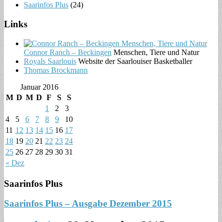
Saarinfos Plus
(24)
Links
Connor Ranch – Beckingen
Menschen, Tiere und Natur
Royals Saarlouis
Website der Saarlouiser Basketballer
Thomas Brockmann
Januar 2016
M
D
M
D
F
S
S
1
2
3
4
5
6
7
8
9
10
11
12
13
14
15
16
17
18
19
20
21
22
23
24
25
26
27
28
29
30
31
« Dez
Saarinfos Plus
Saarinfos Plus – Ausgabe Dezember 2015