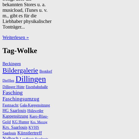
bekannten Stores u. a.
musicload, iTunes u. v.
m., gibt es für die
Liebhaber physikalischer
Tonträger...
Weiterlesen »
Tag-Wolke
Beckingen
Bildergalerie
Brotdorf
Dillingen
Diefflen
Dillinger Hütte
Eisenbahnhalle
Fasching
Faschingsumzug
Fastnacht
Gala-Kappensitzung
HG Saarlouis
Hülzweiler
Kappensitzung
Karo-Blau-
Gold
KG Humor
Krs. Merzig
Krs. Saarlouis
KVHS
Künstlertreff
Saarlouis
Nalbach
Landkreis Saarlouis