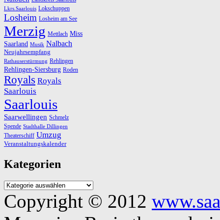
Lokschuppen
Lkrs.Saarlouis
Losheim
Losheim am See
Merzig
Miss
Mettlach
Nalbach
Saarland
Musik
Neujahrsempfang
Rehlingen
Rathauserstürmung
Rehlingen-Siersburg
Roden
Royals
Royals
Saarlouis
Saarlouis
Saarwellingen
Schmelz
Spende
Stadthalle Dillingen
Umzug
Theaterschiff
Veranstaltungskalender
Kategorien
Copyright © 2012
www.saa