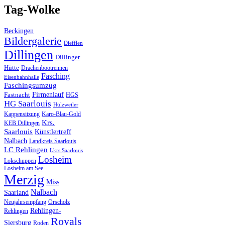
Tag-Wolke
Beckingen
Bildergalerie
Diefflen
Dillingen
Dillinger
Hütte
Drachenbootrennen
Fasching
Eisenbahnhalle
Faschingsumzug
Firmenlauf
Fastnacht
HGS
HG Saarlouis
Hülzweiler
Kappensitzung
Karo-Blau-Gold
Krs.
KEB Dillingen
Saarlouis
Künstlertreff
Nalbach
Landkreis Saarlouis
LC Rehlingen
Lkrs.Saarlouis
Losheim
Lokschuppen
Losheim am See
Merzig
Miss
Nalbach
Saarland
Orscholz
Neujahrsempfang
Rehlingen-
Rehlingen
Royals
Siersburg
Roden