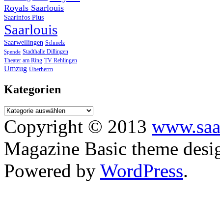
Royals Saarlouis
Saarinfos Plus
Saarlouis
Saarwellingen
Schmelz
Stadthalle Dillingen
Spende
TV Rehlingen
Theater am Ring
Umzug
Überherrn
Kategorien
Copyright © 2013
www.saa
Magazine Basic
theme desi
Powered by
WordPress
.