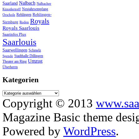
Nalbach
Saarland
Nalbacher
Neujahrsempfang
Künstlertreff
Rehlingen-
Rehlingen
Orscholz
Royals
Siersburg
Roden
Royals Saarlouis
Saarinfos Plus
Saarlouis
Saarwellingen
Schmelz
Stadthalle Dillingen
Spende
Umzug
Theater am Ring
Überherrn
Kategorien
Copyright © 2013
www.saa
Magazine Basic
theme desi
Powered by
WordPress
.