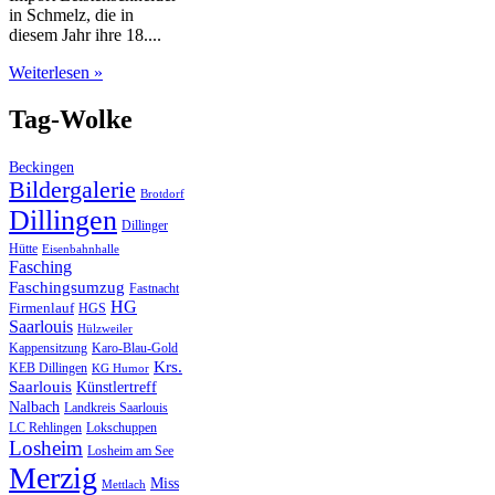
in Schmelz, die in
diesem Jahr ihre 18....
Weiterlesen »
Tag-Wolke
Beckingen
Bildergalerie
Brotdorf
Dillingen
Dillinger
Hütte
Eisenbahnhalle
Fasching
Faschingsumzug
Fastnacht
HG
Firmenlauf
HGS
Saarlouis
Hülzweiler
Kappensitzung
Karo-Blau-Gold
Krs.
KEB Dillingen
KG Humor
Saarlouis
Künstlertreff
Nalbach
Landkreis Saarlouis
LC Rehlingen
Lokschuppen
Losheim
Losheim am See
Merzig
Miss
Mettlach