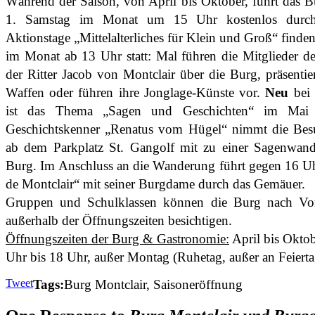
Während der Saison, von April bis Oktober, führt das B
1. Samstag im Monat um 15 Uhr kostenlos durch
Aktionstage „Mittelalterliches für Klein und Groß“ finde
im Monat ab 13 Uhr statt: Mal führen die Mitglieder de
der Ritter Jacob von Montclair über die Burg, präsenti
Waffen oder führen ihre Jonglage-Künste vor.
Neu
bei 
ist das Thema „Sagen und Geschichten“ im Mai 
Geschichtskenner „Renatus vom Hügel“ nimmt die Be
ab dem Parkplatz St. Gangolf mit zu einer Sagenwand
Burg. Im Anschluss an die Wanderung führt gegen 16 Uh
de Montclair“ mit seiner Burgdame durch das Gemäuer.
Gruppen und Schulklassen können die Burg nach Vo
außerhalb der Öffnungszeiten besichtigen.
Öffnungszeiten der Burg & Gastronomie:
April bis Oktob
Uhr bis 18 Uhr, außer Montag (Ruhetag, außer an Feiert
Tweet
Tags:
Burg Montclair, Saisoneröffnung