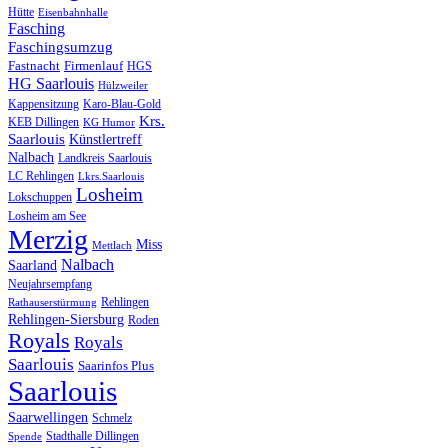
Hütte
Eisenbahnhalle
Fasching
Faschingsumzug
Fastnacht
Firmenlauf
HGS
HG Saarlouis
Hülzweiler
Kappensitzung
Karo-Blau-Gold
Krs.
KEB Dillingen
KG Humor
Saarlouis
Künstlertreff
Nalbach
Landkreis Saarlouis
LC Rehlingen
Lkrs.Saarlouis
Losheim
Lokschuppen
Losheim am See
Merzig
Miss
Mettlach
Nalbach
Saarland
Neujahrsempfang
Rehlingen
Rathauserstürmung
Rehlingen-Siersburg
Roden
Royals
Royals
Saarlouis
Saarinfos Plus
Saarlouis
Saarwellingen
Schmelz
Stadthalle Dillingen
Spende