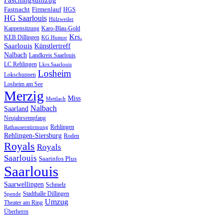
Fastnacht
Firmenlauf
HGS
HG Saarlouis
Hülzweiler
Kappensitzung
Karo-Blau-Gold
Krs.
KEB Dillingen
KG Humor
Saarlouis
Künstlertreff
Nalbach
Landkreis Saarlouis
LC Rehlingen
Lkrs.Saarlouis
Losheim
Lokschuppen
Losheim am See
Merzig
Miss
Mettlach
Nalbach
Saarland
Neujahrsempfang
Rehlingen
Rathauserstürmung
Rehlingen-Siersburg
Roden
Royals
Royals
Saarlouis
Saarinfos Plus
Saarlouis
Saarwellingen
Schmelz
Stadthalle Dillingen
Spende
Umzug
Theater am Ring
Überherrn