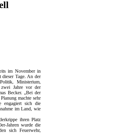
ell
reits im November in
st dieser Tage. An der
litik, Ministerium,
 zwei Jahre vor der
mas Becker. „Bei der
e Planung machte sehr
 engagiert sich die
Ausnahme im Land, wie
erkrippe ihren Platz
0er-Jahren wurde die
den sich Feuerwehr,