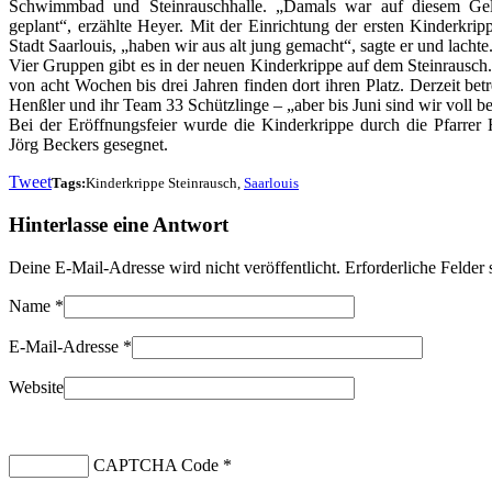
Schwimmbad und Steinrauschhalle. „Damals war auf diesem Gel
geplant“, erzählte Heyer. Mit der Einrichtung der ersten Kinderkrip
Stadt Saarlouis, „haben wir aus alt jung gemacht“, sagte er und lachte
Vier Gruppen gibt es in der neuen Kinderkrippe auf dem Steinrausch
von acht Wochen bis drei Jahren finden dort ihren Platz. Derzeit bet
Henßler und ihr Team 33 Schützlinge – „aber bis Juni sind wir voll bes
Bei der Eröffnungsfeier wurde die Kinderkrippe durch die Pfarrer
Jörg Beckers gesegnet.
Tweet
Tags:
Kinderkrippe Steinrausch,
Saarlouis
Hinterlasse eine Antwort
Deine E-Mail-Adresse wird nicht veröffentlicht. Erforderliche Felder
Name
*
E-Mail-Adresse
*
Website
CAPTCHA Code
*