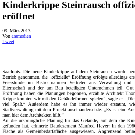
Kinderkrippe Steinrausch offizi
eröffnet
09. März 2013
Von
aramedien
Tweet
Saarlouis. Die neue Kinderkrippe auf dem Steinrausch wurde be
Betrieb genommen, die „offizielle“ Eröffnung erfolgte allerdings er
Feierstunde im Bistro nahmen Vertreter aus Verwaltung und Po
Elternschaft und der am Bau beteiligten Unternehmen teil. Gut
Eröffnung haben die Planungen begonnen, erzählte Architekt Tho
Krippe konnten wir mit den Gebäudeformen spielen“, sagte er. „Di
viel Spaß.“ Außerdem habe es ihn immer wieder erstaunt, wie
Stadtverwaltung mit dem Projekt auseinandersetzte. „Es ist eine 
man hier dem Architekten hilft.“
An die ursprüngliche Planung für das Gelände, auf dem die Kind
gefunden hat, erinnerte Baudezernent Manfred Heyer: In den 196
Fläche als Gemeinbedarfsfläche ausgewiesen. Angrenzend befin