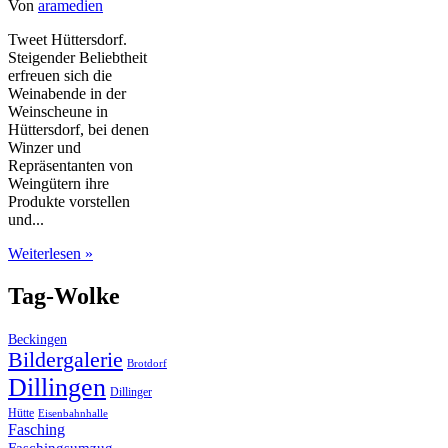
Von
aramedien
Tweet Hüttersdorf.
Steigender Beliebtheit
erfreuen sich die
Weinabende in der
Weinscheune in
Hüttersdorf, bei denen
Winzer und
Repräsentanten von
Weingütern ihre
Produkte vorstellen
und...
Weiterlesen »
Tag-Wolke
Beckingen
Bildergalerie
Brotdorf
Dillingen
Dillinger
Hütte
Eisenbahnhalle
Fasching
Faschingsumzug