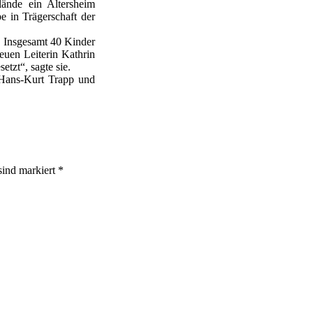
ände ein Altersheim
pe in Trägerschaft der
.
. Insgesamt 40 Kinder
reuen Leiterin Kathrin
etzt“, sagte sie.
 Hans-Kurt Trapp und
 sind markiert
*