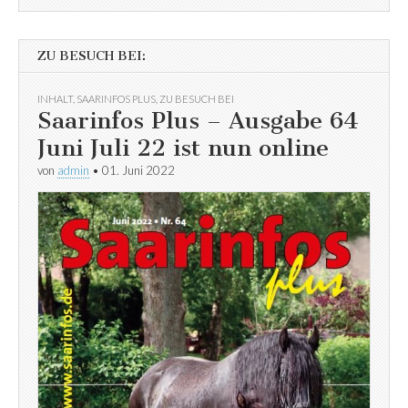
ZU BESUCH BEI:
INHALT
,
SAARINFOS PLUS
,
ZU BESUCH BEI
Saarinfos Plus – Ausgabe 64
Juni Juli 22 ist nun online
von
admin
•
01. Juni 2022