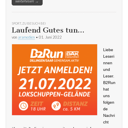
weiterlesen →
SPORT
,
ZU BESUCH BEI
Laufend Gutes tun…
von
aramedien
•
01. Juni 2022
Liebe
Leseri
nnen
und
Leser.
B2Run
hat
uns
folgen
de
Nachri
cht