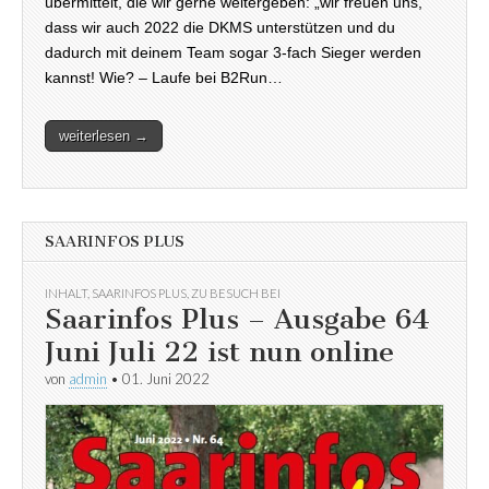
übermittelt, die wir gerne weitergeben: „wir freuen uns,
dass wir auch 2022 die DKMS unterstützen und du
dadurch mit deinem Team sogar 3-fach Sieger werden
kannst! Wie? – Laufe bei B2Run…
weiterlesen →
SAARINFOS PLUS
INHALT
,
SAARINFOS PLUS
,
ZU BESUCH BEI
Saarinfos Plus – Ausgabe 64
Juni Juli 22 ist nun online
von
admin
•
01. Juni 2022