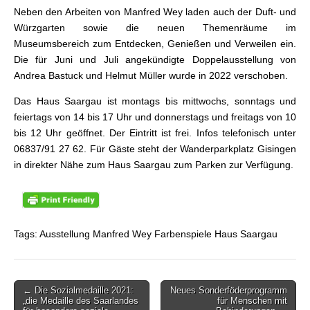
Neben den Arbeiten von Manfred Wey laden auch der Duft- und
Würzgarten sowie die neuen Themenräume im
Museumsbereich zum Entdecken, Genießen und Verweilen ein.
Die für Juni und Juli angekündigte Doppelausstellung von
Andrea Bastuck und Helmut Müller wurde in 2022 verschoben.
Das Haus Saargau ist montags bis mittwochs, sonntags und
feiertags von 14 bis 17 Uhr und donnerstags und freitags von 10
bis 12 Uhr geöffnet. Der Eintritt ist frei. Infos telefonisch unter
06837/91 27 62. Für Gäste steht der Wanderparkplatz Gisingen
in direkter Nähe zum Haus Saargau zum Parken zur Verfügung.
Tags: Ausstellung Manfred Wey Farbenspiele Haus Saargau
← Die Sozialmedaille 2021:
Neues Sonderföderprogramm
Beitragsnavigation
„die Medaille des Saarlandes
für Menschen mit