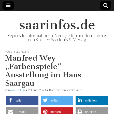
saarinfos.de
Regionale Informationen, Neuigkeiten und Termine aus
den Kreisen Saarlouis & Merzig
AUSSTELLUNGEN
Manfred Wey
„Farbenspiele“ –
Ausstellung im Haus
Saargau
von
aramedien
•
28. Juni 2021
•
Kommentare deaktiviert
für Manfred Wey
„Farbenspiele“ –
Ausstellung im Haus
teilen
twittern
mitteilen
Saargau
E-Mail
merken
drucken