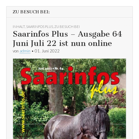
ZU BESUCH BEI:
INHALT
,
SAARINFOS PLUS
,
ZU BESUCH BEI
Saarinfos Plus – Ausgabe 64
Juni Juli 22 ist nun online
von
admin
•
01. Juni 2022