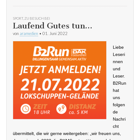
SPORT
,
ZU BESUCH BEI
Laufend Gutes tun…
von
aramedien
•
01. Juni 2022
Liebe
Leseri
nnen
und
Leser.
B2Run
hat
uns
folgen
de
Nachri
cht
übermittelt, die wir gerne weitergeben: „wir freuen uns,