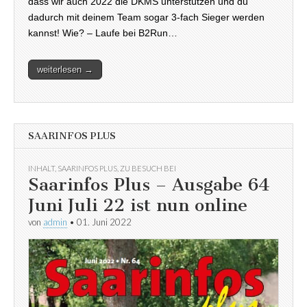
dass wir auch 2022 die DKMS unterstützen und du
dadurch mit deinem Team sogar 3-fach Sieger werden
kannst! Wie? – Laufe bei B2Run…
weiterlesen →
SAARINFOS PLUS
INHALT
,
SAARINFOS PLUS
,
ZU BESUCH BEI
Saarinfos Plus – Ausgabe 64
Juni Juli 22 ist nun online
von
admin
•
01. Juni 2022