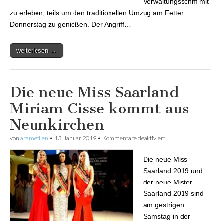
Verwaltungsschiff mit
zu erleben, teils um den traditionellen Umzug am Fetten
Donnerstag zu genießen. Der Angriff…
weiterlesen →
Die neue Miss Saarland
Miriam Cisse kommt aus
Neunkirchen
von
aramedien
•
13. Januar 2019
•
Kommentare deaktiviert
für Die neue Miss
Saarland Miriam
Cisse kommt aus
Die neue Miss
Neunkirchen
Saarland 2019 und
der neue Mister
Saarland 2019 sind
am gestrigen
Samstag in der