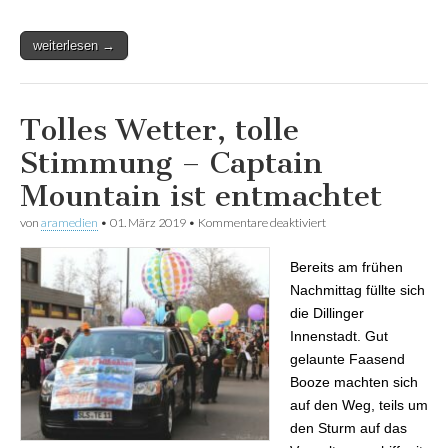
weiterlesen →
Tolles Wetter, tolle
Stimmung – Captain
Mountain ist entmachtet
von
aramedien
•
01. März 2019
•
Kommentare deaktiviert
für Tolles Wetter, tolle
Stimmung – Captain
Mountain ist
Bereits am frühen
entmachtet
Nachmittag füllte sich
die Dillinger
Innenstadt. Gut
gelaunte Faasend
Booze machten sich
auf den Weg, teils um
den Sturm auf das