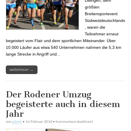
Dillingen, dem
größten
Breitensportevent
Südwestdeutschlands
, waren die
Teilnehmer erneut
begeistert vom Flair und dem sportlichen Miteinander. Über
10.000 Läufer aus etwa 540 Unternehmen nahmen die 5,3 km
lange Strecke in Angriff und…
weiterlesen →
Der Rodener Umzug
begeisterte auch in diesem
Jahr
von
admin
•
14. Februar 2018
•
Kommentare deaktiviert
für Der Rodener Umzug
begeisterte auch in
diesem Jahr