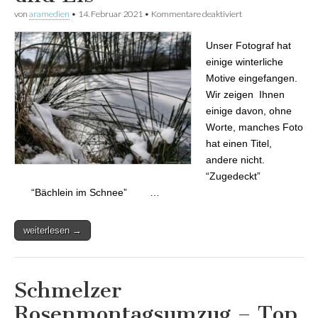
von
aramedien
•
14. Februar 2021
•
Kommentare deaktiviert
für Wintermotive in
Schnee und Eis
Unser Fotograf hat
einige winterliche
Motive eingefangen.
Wir zeigen Ihnen
einige davon, ohne
Worte, manches Foto
hat einen Titel,
andere nicht.
“Zugedeckt”
“Bächlein im Schnee” …
weiterlesen →
Schmelzer
Rosenmontagsumzug – Top