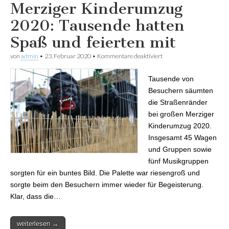
Merziger Kinderumzug
2020: Tausende hatten
Spaß und feierten mit
von
admin
•
23. Februar 2020
•
Kommentare deaktiviert
für Merziger
Kinderumzug 2020:
Tausende hatten Spaß
Tausende von
und feierten mit
Besuchern säumten
die Straßenränder
bei großen Merziger
Kinderumzug 2020.
Insgesamt 45 Wagen
und Gruppen sowie
fünf Musikgruppen
sorgten für ein buntes Bild. Die Palette war riesengroß und
sorgte beim den Besuchern immer wieder für Begeisterung.
Klar, dass die…
weiterlesen →