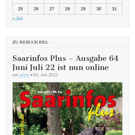
25
26
27
28
29
30
31
« Jun
ZU BESUCH BEI:
Saarinfos Plus – Ausgabe 64
Juni Juli 22 ist nun online
von
admin
•
01. Juni 2022