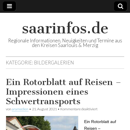
saarinfos.de
Regionale Informationen, Neuigkeiten und Termine aus
den Kreisen Saarlouis & Merzig
KATEGORIE:
BILDERGALERIEN
Ein Rotorblatt auf Reisen –
Impressionen eines
Schwertransports
von
aramedien
•
21. August 2021
•
Kommentare deaktiviert
für Ein Rotorblatt auf
Reisen –
Impressionen eines
Ein Rotorblatt auf
Schwertransports
Reisen –