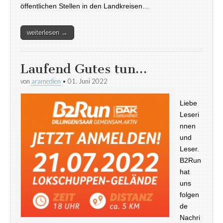
öffentlichen Stellen in den Landkreisen…
weiterlesen →
Laufend Gutes tun…
von
aramedien
•
01. Juni 2022
Liebe
Leseri
nnen
und
Leser.
B2Run
hat
uns
folgen
de
Nachri