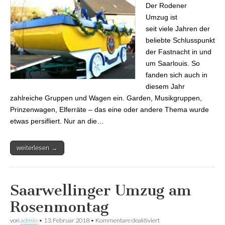
Der Rodener
Umzug ist
seit viele Jahren der
beliebte Schlusspunkt
der Fastnacht in und
um Saarlouis. So
fanden sich auch in
diesem Jahr
zahlreiche Gruppen und Wagen ein. Garden, Musikgruppen,
Prinzenwagen, Elferräte – das eine oder andere Thema wurde
etwas persifliert. Nur an die…
weiterlesen →
Saarwellinger Umzug am
Rosenmontag
von
admin
•
13. Februar 2018
•
Kommentare deaktiviert
für Saarwellinger