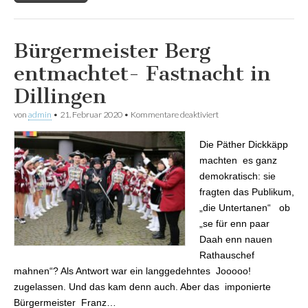
Bürgermeister Berg
entmachtet- Fastnacht in
Dillingen
von
admin
•
21. Februar 2020
•
Kommentare deaktiviert
für Bürgermeister Berg
entmachtet- Fastnacht in
Dillingen
Die Päther Dickkäpp
machten es ganz
demokratisch: sie
fragten das Publikum,
„die Untertanen“ ob
„se für enn paar
Daah enn nauen
Rathauschef
mahnen“? Als Antwort war ein langgedehntes Jooooo!
zugelassen. Und das kam denn auch. Aber das imponierte
Bürgermeister Franz…