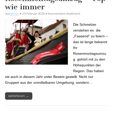
wie immer
von
admin
•
25. Februar 2020
•
Kommentare deaktiviert
für Schmelzer
Rosenmontagsumzug –
Top wie immer
Die Schmelzer
verstehen es die
„Faasend“ zu feiern –
das ist lange bekannt
Ihr
Rosenmontagsumzu
g gehört mit zu den
Höhepunkten der
Region. Das haben
sie auch in diesem Jahr unter Beweis gestellt. Nicht nur
Gruppen aus der unmittelbaren Umgebung, sondern…
weiterlesen →