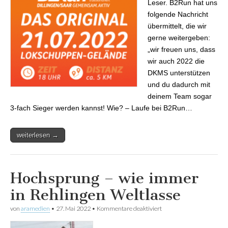
Leser. B2Run hat uns
folgende Nachricht
übermittelt, die wir
gerne weitergeben:
„wir freuen uns, dass
wir auch 2022 die
DKMS unterstützen
und du dadurch mit
deinem Team sogar
3-fach Sieger werden kannst! Wie? – Laufe bei B2Run…
weiterlesen →
Hochsprung – wie immer
in Rehlingen Weltlasse
von
aramedien
•
27. Mai 2022
•
Kommentare deaktiviert
für Hochsprung – wie
immer in Rehlingen
Weltlasse