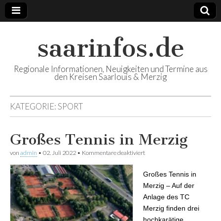
saarinfos.de
Regionale Informationen, Neuigkeiten und Termine aus
den Kreisen Saarlouis & Merzig
KATEGORIE:
SPORT
Großes Tennis in Merzig
von
admin
•
02. Juli 2022
•
Kommentare deaktiviert
für Großes Tennis in Merzig
Großes Tennis in
Merzig – Auf der
Anlage des TC
Merzig finden drei
hochkarätige