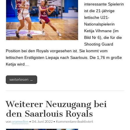
interessante Spielerin
ist die 21-jährige
lettische U21-
Nationalspielerin
Ketija Vihmane (im
Bild Nr 6), die für die
Shooting Guard
Position bei den Royals vorgesehen ist. Sie kommt vom
lettischen Erstligisten Liepaja nach Saarlouis. Die 1,76 m große
Ketija wird…
weiterlesen →
Weiterer Neuzugang bei
den Saarlouis Royals
von
aramedien
•
04. Juni 2022
•
Kommentare deaktiviert
für Weiterer
Neuzugang bei den