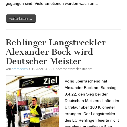
gegangen sind. Viele Emotionen wurden wach an…
weiterlesen →
Rehlinger Langstreckler
Alexander Bock wird
Deutscher Meister
von
aramedien
•
12. April 2022
•
Kommentare deaktiviert
für Rehlinger
Langstreckler
Alexander Bock wird
Völlig überraschend hat
Deutscher Meister
Alexander Bock am Samstag,
9.4.22, den Sieg bei den
Deutschen Meisterschaften im
Ultralauf über 100 Kilometer
errungen. Der Langstreckler
des LC Rehlingen feierte nicht
nur einen grandiosen Sieg,