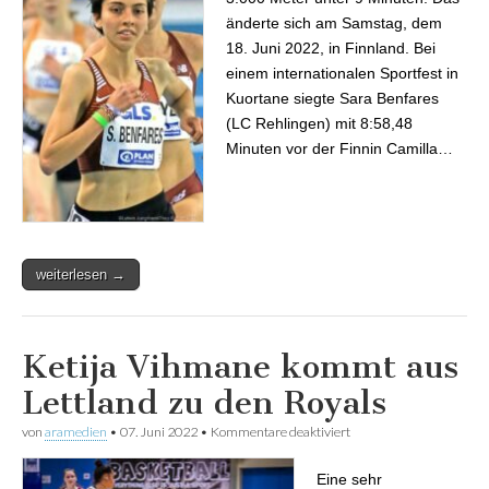
änderte sich am Samstag, dem
18. Juni 2022, in Finnland. Bei
einem internationalen Sportfest in
Kuortane siegte Sara Benfares
(LC Rehlingen) mit 8:58,48
Minuten vor der Finnin Camilla…
weiterlesen →
Ketija Vihmane kommt aus
Lettland zu den Royals
von
aramedien
•
07. Juni 2022
•
Kommentare deaktiviert
für Ketija Vihmane
kommt aus Lettland zu
den Royals
Eine sehr