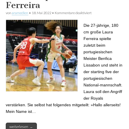
Ferreira
von
aramedien
•
18. Mai 2022
•
Kommentare deaktiviert
für Royals verpflichten
portugiesische
Nationalspielerin Laura
Die 27-jährige, 180
Ferreira
cm große Laura
Ferreira spielte
zuletzt beim
portugiesischen
Meister Benfica
Lissabon und steht in
der starting five der
portugiesischen
National-mannschaft.
Laura soll den Angriff
der Royals
verstärken. Sie selbst hat folgendes mitgeteilt: »Hallo allerseits!
Mein Name ist…
weiterlesen →