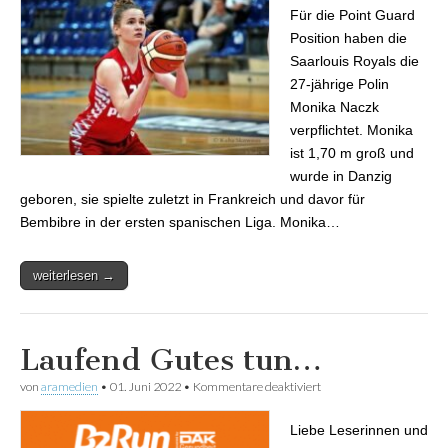
Saarlouis Royals
Für die Point Guard
Position haben die
Saarlouis Royals die
27-jährige Polin
Monika Naczk
verpflichtet. Monika
ist 1,70 m groß und
wurde in Danzig
geboren, sie spielte zuletzt in Frankreich und davor für
Bembibre in der ersten spanischen Liga. Monika…
weiterlesen →
Laufend Gutes tun…
von
aramedien
•
01. Juni 2022
•
Kommentare deaktiviert
für Laufend Gutes tun…
Liebe Leserinnen und