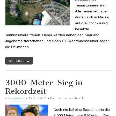
Tennisturniere statt
Alle Tennisliebhaber
dürfen sich in Merzig
auf drei hochklassig
besetzte
Tennisturniere freuen. Dabei werden neben den Saarland
Jugendmeisterschaften und einen ITF-Nachwuchsturnier sogar
die Deutschen…
weiterlesen →
3000-Meter-Sieg in
Rekordzeit
von
aramedien
•
19. Juni 2022
•
Kommentare deaktiviert
für 3000-Meter-Sieg in
Rekordzeit
Noch nie lief eine Saarländerin die
3.000 Meter unter 9 Minuten. Das