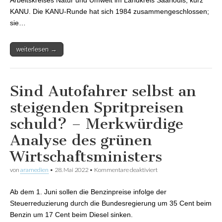
Arbeitskreises Natur und Umwelt im Landkreis Saarlouis, kurz
KANU. Die KANU-Runde hat sich 1984 zusammengeschlossen;
sie…
weiterlesen →
Sind Autofahrer selbst an
steigenden Spritpreisen
schuld? – Merkwürdige
Analyse des grünen
Wirtschaftsministers
von
aramedien
•
28. Mai 2022
•
Kommentare deaktiviert
für Sind Autofahrer
selbst an steigenden
Spritpreisen schuld? –
Ab dem 1. Juni sollen die Benzinpreise infolge der
Merkwürdige Analyse
des grünen
Steuerreduzierung durch die Bundesregierung um 35 Cent beim
Wirtschaftsministers
Benzin um 17 Cent beim Diesel sinken.