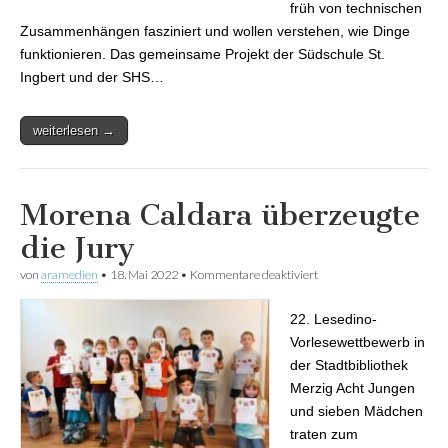
früh von technischen
Zusammenhängen fasziniert und wollen verstehen, wie Dinge
funktionieren. Das gemeinsame Projekt der Südschule St.
Ingbert und der SHS…
weiterlesen →
Morena Caldara überzeugte
die Jury
von
aramedien
•
18. Mai 2022
•
Kommentare deaktiviert
für Morena Caldara
überzeugte die Jury
22. Lesedino-
Vorlesewettbewerb in
der Stadtbibliothek
Merzig Acht Jungen
und sieben Mädchen
traten zum