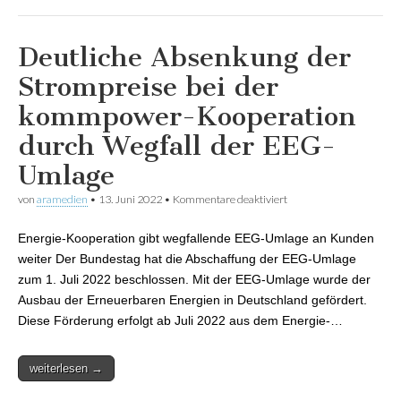
Deutliche Absenkung der
Strompreise bei der
kommpower-Kooperation
durch Wegfall der EEG-
Umlage
von
aramedien
•
13. Juni 2022
•
Kommentare deaktiviert
für Deutliche
Absenkung der
Strompreise bei der
Energie-Kooperation gibt wegfallende EEG-Umlage an Kunden
kommpower-
Kooperation durch
weiter Der Bundestag hat die Abschaffung der EEG-Umlage
Wegfall der EEG-
zum 1. Juli 2022 beschlossen. Mit der EEG-Umlage wurde der
Umlage
Ausbau der Erneuerbaren Energien in Deutschland gefördert.
Diese Förderung erfolgt ab Juli 2022 aus dem Energie-…
weiterlesen →