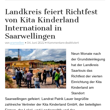
Landkreis feiert Richtfest
von Kita Kinderland
International in
Saarwellingen
von
aramedien
•
04. Juni 2022
•
Kommentare deaktiviert
für Landkreis feiert
Richtfest von Kita
Kinderland
Neun Monate nach
International in
Saarwellingen
der Grundsteinlegung
hat der Landkreis
Saarlouis das
Richtfest der vierten
Einrichtung der Kita
Kinderland am
Standort
Saarwellingen gefeiert. Landrat Patrik Lauer begrüßte
zahlreiche Vertreter der Kita Kinderland GmbH, der beteiligten
Firmen, der Lokal- und Landespolitik und der…