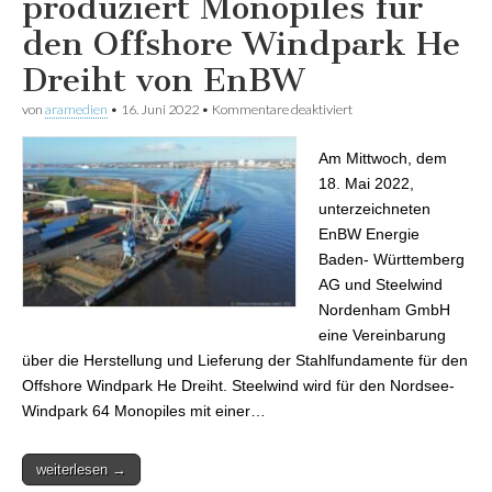
produziert Monopiles für
den Offshore Windpark He
Dreiht von EnBW
von
aramedien
•
16. Juni 2022
•
Kommentare deaktiviert
für Steelwind
Nordenham produziert
Monopiles für den
Am Mittwoch, dem
Offshore Windpark He
Dreiht von EnBW
18. Mai 2022,
unterzeichneten
EnBW Energie
Baden- Württemberg
AG und Steelwind
Nordenham GmbH
eine Vereinbarung
über die Herstellung und Lieferung der Stahlfundamente für den
Offshore Windpark He Dreiht. Steelwind wird für den Nordsee-
Windpark 64 Monopiles mit einer…
weiterlesen →