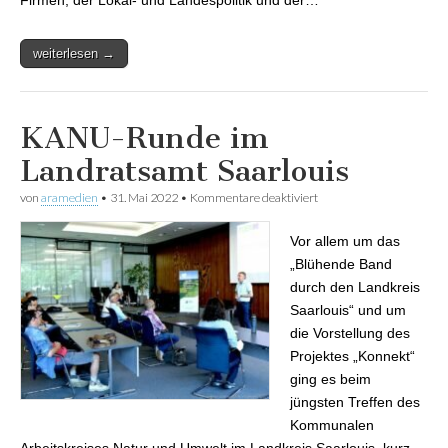
weiterlesen →
KANU-Runde im
Landratsamt Saarlouis
von
aramedien
•
31. Mai 2022
•
Kommentare deaktiviert
für KANU-Runde im
Landratsamt Saarlouis
Vor allem um das
„Blühende Band
durch den Landkreis
Saarlouis“ und um
die Vorstellung des
Projektes „Konnekt“
ging es beim
jüngsten Treffen des
Kommunalen