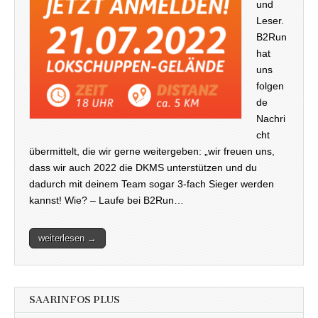
und
Leser.
B2Run
hat
uns
folgen
de
Nachri
cht
übermittelt, die wir gerne weitergeben: „wir freuen uns,
dass wir auch 2022 die DKMS unterstützen und du
dadurch mit deinem Team sogar 3-fach Sieger werden
kannst! Wie? – Laufe bei B2Run…
weiterlesen →
SAARINFOS PLUS