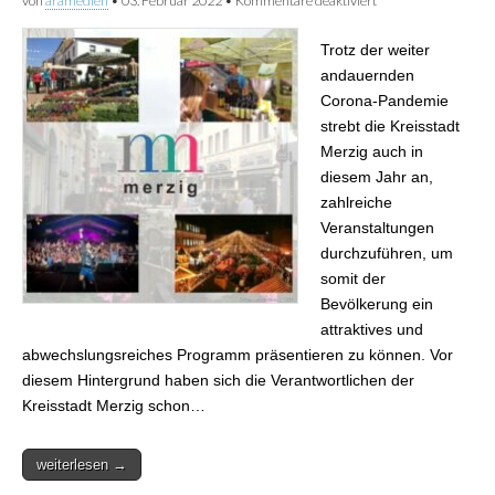
von
aramedien
•
03. Februar 2022
•
Kommentare deaktiviert
für Kreisstadt
Merzig plant 2022
die Durchführung
Trotz der weiter
zahlreicher
Veranstaltungen
andauernden
Corona-Pandemie
strebt die Kreisstadt
Merzig auch in
diesem Jahr an,
zahlreiche
Veranstaltungen
durchzuführen, um
somit der
Bevölkerung ein
attraktives und
abwechslungsreiches Programm präsentieren zu können. Vor
diesem Hintergrund haben sich die Verantwortlichen der
Kreisstadt Merzig schon…
weiterlesen →