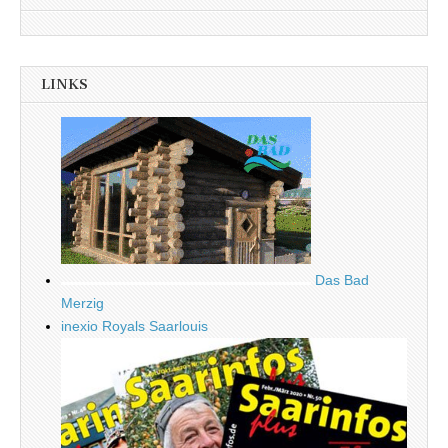
LINKS
Das Bad
Merzig
inexio Royals Saarlouis