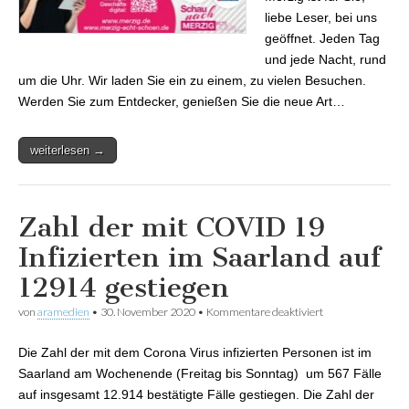
liebe Leser, bei uns
geöffnet. Jeden Tag
und jede Nacht, rund
um die Uhr. Wir laden Sie ein zu einem, zu vielen Besuchen.
Werden Sie zum Entdecker, genießen Sie die neue Art…
weiterlesen →
Zahl der mit COVID 19
Infizierten im Saarland auf
12914 gestiegen
von
aramedien
•
30. November 2020
•
Kommentare deaktiviert
für Zahl der mit
COVID 19
Infizierten im
Die Zahl der mit dem Corona Virus infizierten Personen ist im
Saarland auf
12914 gestiegen
Saarland am Wochenende (Freitag bis Sonntag) um 567 Fälle
auf insgesamt 12.914 bestätigte Fälle gestiegen. Die Zahl der