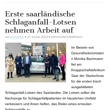
Erste saarländische
Schlaganfall-Lotsen
nehmen Arbeit auf
von
aramedien
•
27. Januar 2022
•
Kommentare deaktiviert
für Erste
saarländische
Schlaganfall-Lotsen
Im Beisein von
nehmen Arbeit auf
Gesundheitsministeri
n Monika Bachmann
fiel am
Knappschaftsklinikum
Saar der Startschuss
für die ersten frisch
ausgebildeten
Schlaganfall-Lotsen des Saarlandes. Die Lotsen sollen die
Nachsorge für Schlaganfallpatienten im häuslichen Umfeld
verbessern und ihnen helfen, das Risiko eines erneuten
Schlaganfalls zu…