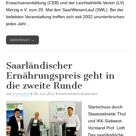
Erwachsenenbildung (CEB) und der Leichtathletik-Verein (LV)
Merzig e.V. zum 20. Mal den SaarWiesenLauf (SWL). Bei der
beliebten Veranstaltung treffen sich seit 2002 ununterbrochen
jedes Jahr…
weiterlesen →
Saarländischer
Ernährungspreis geht in
die zweite Runde
von
aramedien
•
08. Juni 2021
•
Kommentare deaktiviert
für Saarländischer
Ernährungspreis geht in
die zweite Runde
Startschuss durch
Staatssekretär Thul
und IKK-Südwest-
Vorstand Prof. Loth
Das saarländische