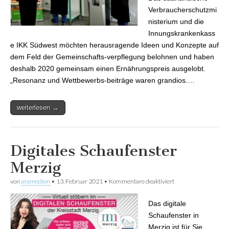
Verbraucherschutzmi
nisterium und die
Innungskrankenkass
e IKK Südwest möchten herausragende Ideen und Konzepte auf
dem Feld der Gemeinschafts-verpflegung belohnen und haben
deshalb 2020 gemeinsam einen Ernährungspreis ausgelobt.
„Resonanz und Wettbewerbs-beiträge waren grandios.…
weiterlesen →
Digitales Schaufenster
Merzig
von
aramedien
•
13. Februar 2021
•
Kommentare deaktiviert
für Digitales
Schaufenster
Merzig
Das digitale
Schaufenster in
Merzig ist für Sie,