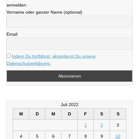
anmelden.
Vorname oder ganzer Name (optional)
Email
Indem Du fortfährst, akzeptierst Du unsere
Datenschutzerklärung.
Juli 2022
M
D
M
D
F
S
S
1
2
3
4
5
6
7
8
9
10