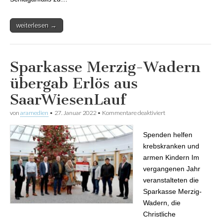
weiterlesen →
Sparkasse Merzig-Wadern
übergab Erlös aus
SaarWiesenLauf
von
aramedien
•
27. Januar 2022
•
Kommentare deaktiviert
für Sparkasse
Merzig-Wadern
übergab Erlös aus
Spenden helfen
SaarWiesenLauf
krebskranken und
armen Kindern Im
vergangenen Jahr
veranstalteten die
Sparkasse Merzig-
Wadern, die
Christliche