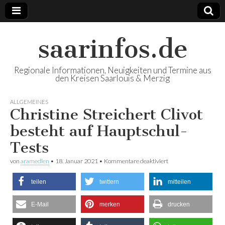
saarinfos.de
Regionale Informationen, Neuigkeiten und Termine aus
den Kreisen Saarlouis & Merzig
ALLGEMEINES
Christine Streichert Clivot
besteht auf Hauptschul-
Tests
von
aramedien
•
18. Januar 2021
•
Kommentare deaktiviert
für Christine
Streichert Clivot
besteht auf
teilen
twittern
mitteilen
Hauptschul-Tests
E-Mail
merken
drucken