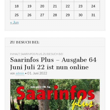
18
19
20
21
22
23
24
25
26
27
28
29
30
31
« Jun
ZU BESUCH BEI:
INHALT
,
SAARINFOS PLUS
,
ZU BESUCH BEI
Saarinfos Plus – Ausgabe 64
Juni Juli 22 ist nun online
von
admin
•
01. Juni 2022