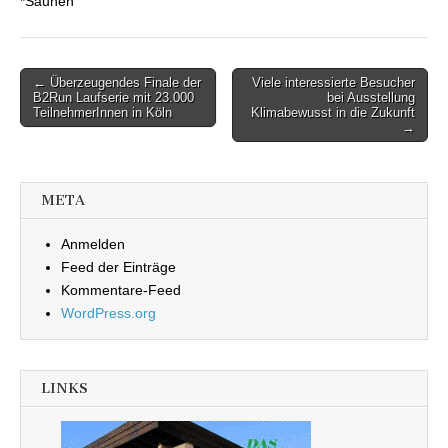
*Saunen
← Überzeugendes Finale der
Viele interessierte Besucher
Beitragsnavigation
B2Run Laufserie mit 23.000
bei Ausstellung
TeilnehmerInnen in Köln
Klimabewusst in die Zukunft
→
META
Anmelden
Feed der Einträge
Kommentare-Feed
WordPress.org
LINKS