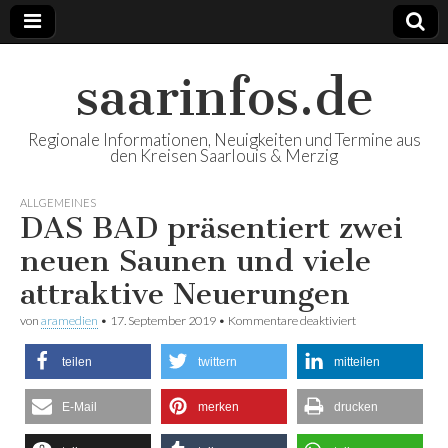
saarinfos.de
Regionale Informationen, Neuigkeiten und Termine aus
den Kreisen Saarlouis & Merzig
ALLGEMEINES
DAS BAD präsentiert zwei
neuen Saunen und viele
attraktive Neuerungen
von
aramedien
•
17. September 2019
•
Kommentare deaktiviert
für DAS BAD
präsentiert zwei
neuen Saunen
teilen
twittern
mitteilen
und viele
attraktive
Neuerungen
E-Mail
merken
drucken