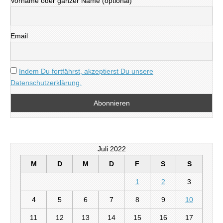
Vorname oder ganzer Name (optional)
Email
Indem Du fortfährst, akzeptierst Du unsere
Datenschutzerklärung.
Juli 2022
M
D
M
D
F
S
S
1
2
3
4
5
6
7
8
9
10
11
12
13
14
15
16
17