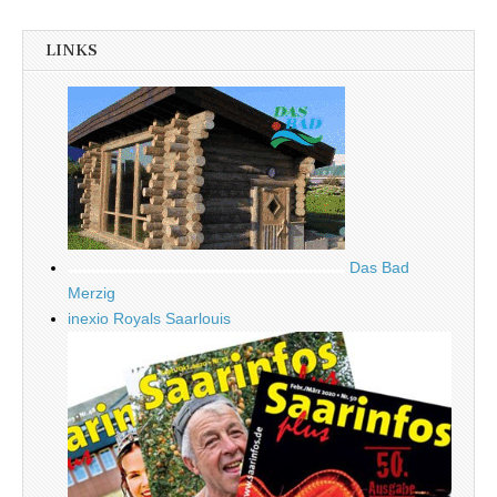
LINKS
Das Bad
Merzig
inexio Royals Saarlouis