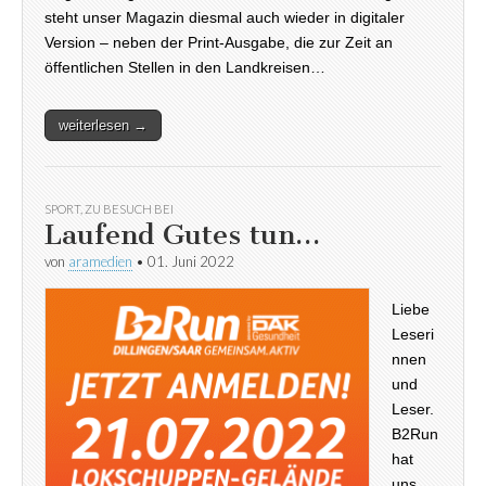
steht unser Magazin diesmal auch wieder in digitaler
Version – neben der Print-Ausgabe, die zur Zeit an
öffentlichen Stellen in den Landkreisen…
weiterlesen →
SPORT
,
ZU BESUCH BEI
Laufend Gutes tun…
von
aramedien
•
01. Juni 2022
Liebe
Leseri
nnen
und
Leser.
B2Run
hat
uns