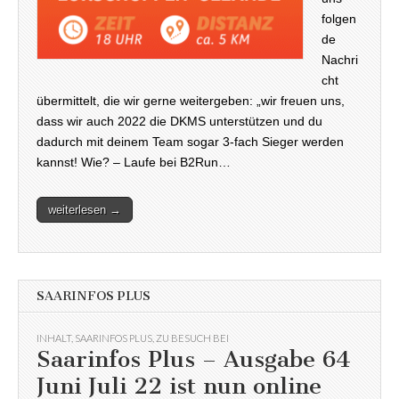
folgen
de
Nachri
cht
übermittelt, die wir gerne weitergeben: „wir freuen uns,
dass wir auch 2022 die DKMS unterstützen und du
dadurch mit deinem Team sogar 3-fach Sieger werden
kannst! Wie? – Laufe bei B2Run…
weiterlesen →
SAARINFOS PLUS
INHALT
,
SAARINFOS PLUS
,
ZU BESUCH BEI
Saarinfos Plus – Ausgabe 64
Juni Juli 22 ist nun online